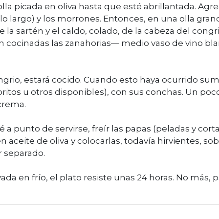
bolla picada en oliva hasta que esté abrillantada. Agr
lo largo) y los morrones. Entonces, en una olla gran
 la sartén y el caldo, colado, de la cabeza del congri
 cocinadas las zanahorias— medio vaso de vino bla
ngrio, estará cocido. Cuando esto haya ocurrido su
itos u otros disponibles), con sus conchas. Un poc
 crema.
a punto de servirse, freír las papas (peladas y cort
 aceite de oliva y colocarlas, todavía hirvientes, so
r separado.
vada en frío, el plato resiste unas 24 horas. No más, 