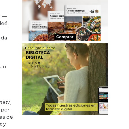
s —
deé,
ada
 un
2007,
 por
ras de
t y