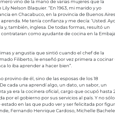
imero vino de la mano de varias mujeres que la
 Lily Nelson Blaquier. “En 1963, mi marido y yo
ancia en Chacabuco, en la provincia de Buenos Aire
aprenda. Me tenía confianza y me decía: ‘Usted. Ay
la y, también, inglesa. De todas formas, resultó un
la contrataran como ayudante de cocina en la Embaj
rimas y angustia que sintió cuando el chef de la
amado Filiberto, le enseñó por vez primera a cocinar
ca lo iba aprender a hacer bien”.
no provino de él, sino de las esposas de los 18
“De cada una aprendí algo, un dato, un sabor, un
nta ya era la cocinera oficial, cargo que ocupó hasta 
por el gobierno por sus servicios al país. Y no sólo
 estado en las que pudo ver y ser felicitada por figu
lende, Fernando Henrique Cardoso, Michelle Bachele