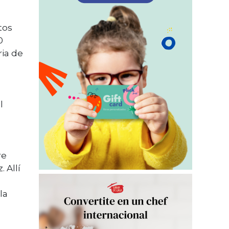
tos
0
ria de
l
a
re
 Allí
la