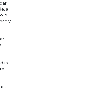
egar
de, a
o. A
nco y
mar
o
adas
bre
para