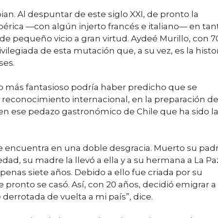
an. Al despuntar de este siglo XXI, de pronto la
ibérica —con algún injerto francés e italiano— en tan
de pequeño vicio a gran virtud. Aydeé Murillo, con 7
ivilegiada de esta mutación que, a su vez, es la histo
ses.
rero más fantasioso podría haber predicho que se
reconocimiento internacional, en la preparación de
í, en ese pedazo gastronómico de Chile que ha sido l
 se encuentra en una doble desgracia. Muerto su pad
ad, su madre la llevó a ella y a su hermana a La Paz.
enas siete años. Debido a ello fue criada por su
ronto se casó. Así, con 20 años, decidió emigrar a 
derrotada de vuelta a mi país”, dice.