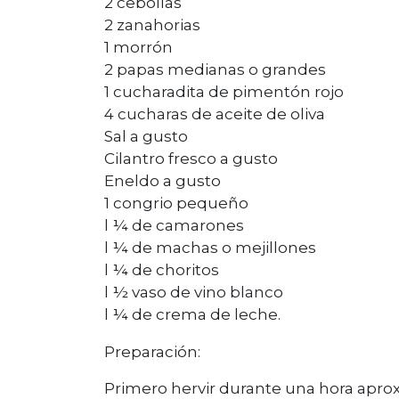
2 cebollas
2 zanahorias
1 morrón
2 papas medianas o grandes
1 cucharadita de pimentón rojo
4 cucharas de aceite de oliva
Sal a gusto
Cilantro fresco a gusto
Eneldo a gusto
1 congrio pequeño
l ¼ de camarones
l ¼ de machas o mejillones
l ¼ de choritos
l ½ vaso de vino blanco
l ¼ de crema de leche.
Preparación:
Primero hervir durante una hora apro