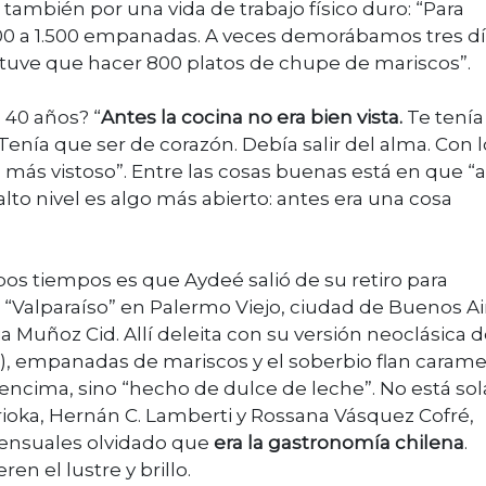
 también por una vida de trabajo físico duro: “Para
00 a 1.500 empanadas. A veces demorábamos tres dí
 “tuve que hacer 800 platos de chupe de mariscos”.
 40 años? “
Antes la cocina no era bien vista.
Te tení
Tenía que ser de corazón. Debía salir del alma. Con 
 más vistoso”. Entre las cosas buenas está en que “
lto nivel es algo más abierto: antes era una cosa
os tiempos es que Aydeé salió de su retiro para
 “Valparaíso” en Palermo Viejo, ciudad de Buenos Ai
a Muñoz Cid. Allí deleita con su versión neoclásica d
), empanadas de mariscos y el soberbio flan carame
encima, sino “hecho de dulce de leche”. No está sol
ioka, Hernán C. Lamberti y Rossana Vásquez Cofré,
 sensuales olvidado que
era la gastronomía chilena
.
n el lustre y brillo.