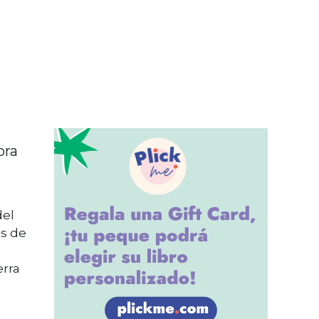
ora
del
as de
erra