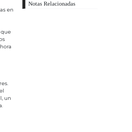
Notas Relacionadas
as en
a que
los
ahora
res.
el
l, un
a.