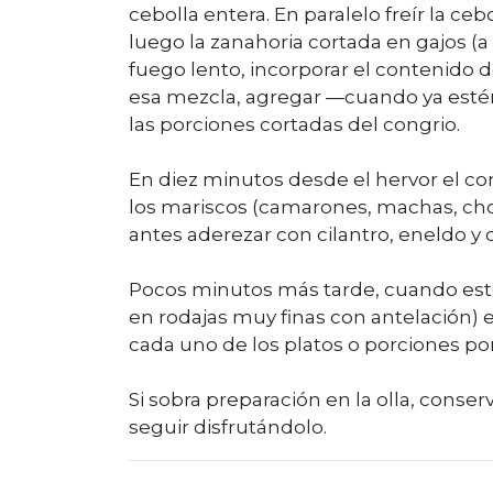
cebolla entera. En paralelo freír la ce
luego la zanahoria cortada en gajos (a 
fuego lento, incorporar el contenido de
esa mezcla, agregar —cuando ya estén
las porciones cortadas del congrio.
En diez minutos desde el hervor el co
los mariscos (camarones, machas, chor
antes aderezar con cilantro, eneldo y
Pocos minutos más tarde, cuando esté 
en rodajas muy finas con antelación) en
cada uno de los platos o porciones po
Si sobra preparación en la olla, conser
seguir disfrutándolo.