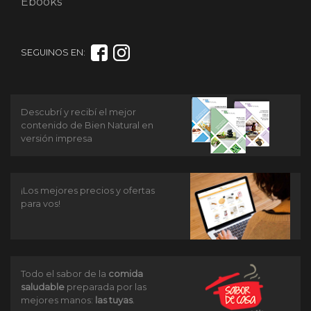
Ebooks
SEGUINOS EN:
Descubrí y recibí el mejor
contenido de Bien Natural en
versión impresa
¡Los mejores precios y ofertas
para vos!
Todo el sabor de la
comida
saludable
preparada por las
mejores manos:
las tuyas
.