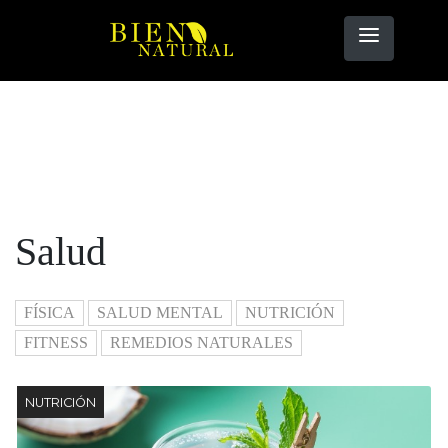
Salud
FÍSICA
SALUD MENTAL
NUTRICIÓN
FITNESS
REMEDIOS NATURALES
NUTRICIÓN