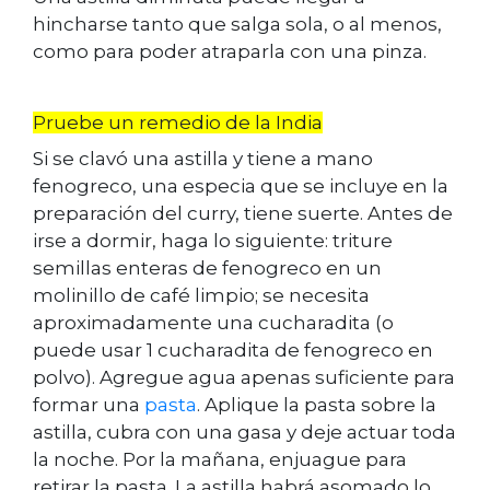
hincharse tanto que salga sola, o al menos,
como para poder atraparla con una pinza.
Pruebe un remedio de la India
Si se clavó una astilla y tiene a mano
fenogreco, una especia que se incluye en la
preparación del
curry
, tiene suerte. Antes de
irse a dormir, haga lo siguiente: triture
semillas enteras de fenogreco en un
molinillo de café limpio; se necesita
aproximadamente una cucharadita (o
puede usar 1 cucharadita de fenogreco en
polvo). Agregue agua apenas suficiente para
formar una
pasta
. Aplique la pasta sobre la
astilla, cubra con una gasa y deje actuar toda
la noche. Por la mañana, enjuague para
retirar la pasta. La astilla habrá asomado lo