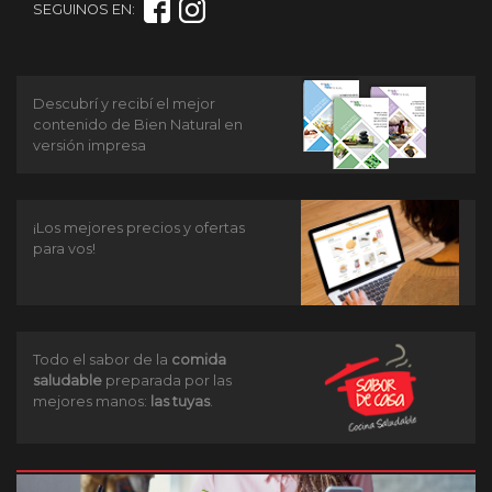
SEGUINOS EN:
Descubrí y recibí el mejor
contenido de Bien Natural en
versión impresa
¡Los mejores precios y ofertas
para vos!
Todo el sabor de la
comida
saludable
preparada por las
mejores manos:
las tuyas
.