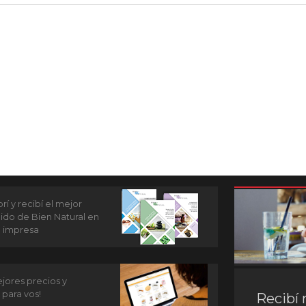
í y recibí el mejor
ido de Bien Natural en
n impresa
jores precios y
 para vos!
Recibí 