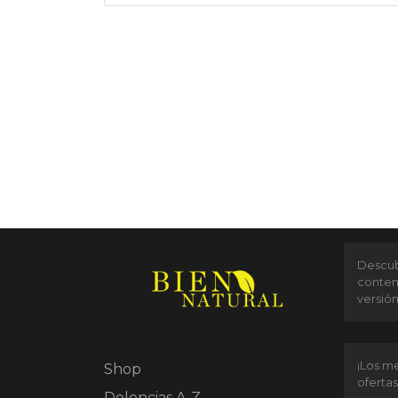
Descubr
conten
versió
¡Los me
Shop
ofertas
Dolencias A-Z