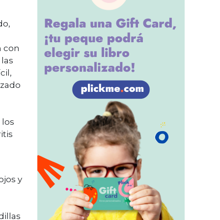
do,
n con
 las
il,
izado
 los
itis
ojos y
illas