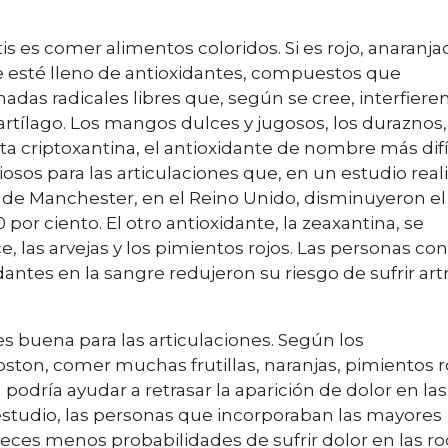
tis es comer alimentos coloridos. Si es rojo, anaranja
e esté lleno de antioxidantes, compuestos que
adas radicales libres que, según se cree, interfiere
artílago. Los mangos dulces y jugosos, los duraznos,
ta criptoxantina, el antioxidante de nombre más difíc
sos para las articulaciones que, en un estudio real
 de Manchester, en el Reino Unido, disminuyeron el
0 por ciento. El otro antioxidante, la zeaxantina, se
, las arvejas y los pimientos rojos. Las personas con
antes en la sangre redujeron su riesgo de sufrir artr
es buena para las articulaciones. Según los
ston, comer muchas frutillas, naranjas, pimientos r
podría ayudar a retrasar la aparición de dolor en las
un estudio, las personas que incorporaban las mayores
eces menos probabilidades de sufrir dolor en las rod