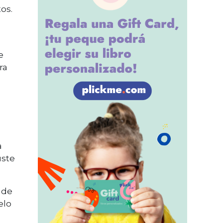
os.
e
ra
a
uste
 de
elo