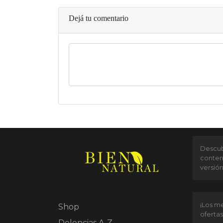
Dejá tu comentario
Descubr
conten
versió
¡Los me
Shop
ofertas
Dolencias A-Z