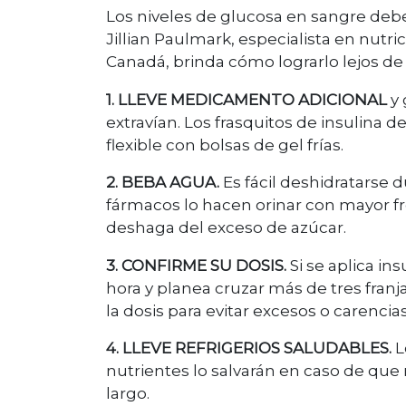
Los niveles de glucosa
en sangre debe
Jillian Paulmark, especialista en nutr
Canadá, brinda cómo lograrlo lejos de 
1. LLEVE MEDICAMENTO ADICIONAL
y
extravían. Los frasquitos de insulina 
flexible con bolsas de gel frías.
2. BEBA AGUA.
Es fácil deshidratarse d
fármacos lo hacen orinar con mayor f
deshaga del exceso de azúcar.
3. CONFIRME SU DOSIS.
Si se aplica in
hora y planea cruzar más de tres franj
la dosis para evitar excesos o carencias
4. LLEVE REFRIGERIOS SALUDABLES.
L
nutrientes lo salvarán en caso de que
largo.