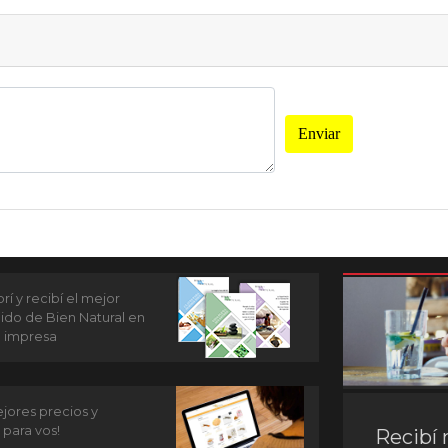
Enviar
í y recibí el mejor
ido de Bien Natural en
n impresa
jores precios y
 para vos!
Recibí 