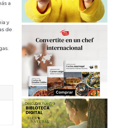
más a
ia y
ras de
gas.