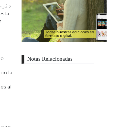
egá 2
esta
e
de
Notas Relacionadas
con la
es al
a
 para