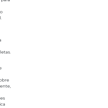
do
.
a
letas.
e
sobre
mente,
res
ica