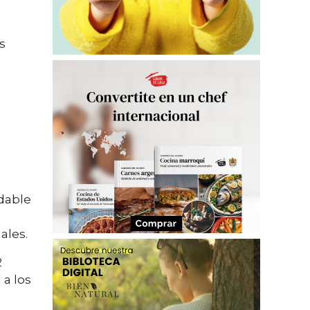
s
adable
ales.
2
 a los