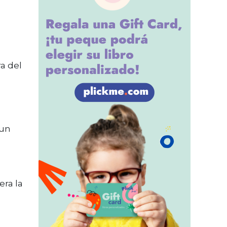
a del
z
 un
era la