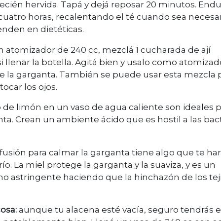
recién hervida. Tapá y dejá reposar 20 minutos. Endu
uatro horas, recalentando el té cuando sea necesar
enden en dietéticas.
n atomizador de 240 cc, mezclá 1 cucharada de ají
i llenar la botella. Agitá bien y usalo como atomizad
 de la garganta. También se puede usar esta mezcla 
ocar los ojos.
 de limón en un vaso de agua caliente son ideales 
nta. Crean un ambiente ácido que es hostil a las bac
nfusión para calmar la garganta tiene algo que te ha
́o. La miel protege la garganta y la suaviza, y es un
como astringente haciendo que la hinchazón de los te
osa:
aunque tu alacena esté vacía, seguro tendrás 