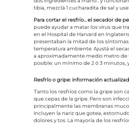
dos ingredientes a mano... y funcion
tibia, mezclá 1 cucharadita de sal y use
Para cortar el resfrío... el secador de pe
puede ayudar a matar los virus que tra
en el Hospital de Harvard en Inglaterr
presentaban la mitad de los síntomas 
temperatura ambiente. Ajustá el secad
a aproximadamente medio metro de la ca
posible; un mínimo de 2 ó 3 minutos,
Resfrío o gripe: información actualiza
Tanto los resfríos como la gripe son c
que cepas de la gripe. Pero son infecc
principalmente las membranas mucosas
incluyen la nariz que gotea, estornudos
dolores y tos. La mayoría de los resf