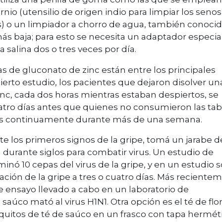
ornio (utensilio de origen indio para limpiar los senos
s) o un limpiador a chorro de agua, también conoci
ás baja; para esto se necesita un adaptador especial
salina dos o tres veces por día.
as de gluconato de zinc están entre los principales
 cierto estudio, los pacientes que dejaron disolver un
inc, cada dos horas mientras estaban despiertos, se
cuatro días antes que quienes no consumieron las tab
las continuamente durante más de una semana.
nte los primeros signos de la gripe, tomá un jarabe d
a durante siglos para combatir virus. Un estudio de
minó 10 cepas del virus de la gripe, y en un estudio 
ión de la gripe a tres o cuatro días. Más reciente
 ensayo llevado a cabo en un laboratorio de
saúco mató al virus H1N1. Otra opción es el té de flo
aquitos de té de saúco en un frasco con tapa hermét