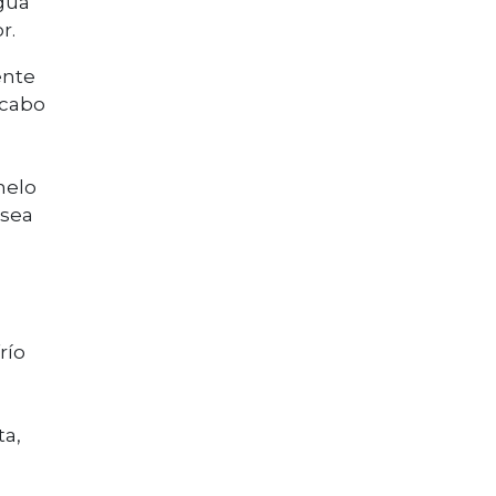
agua
r.
ente
 cabo
nelo
 sea
ío
ta,