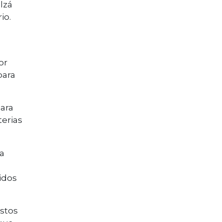
lzá
io.
or
para
para
terias
ra
jidos
estos