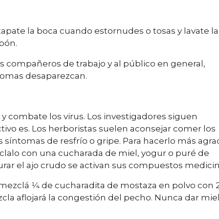
 tapate la boca cuando estornudes o tosas y lavate la
ón.
s compañeros de trabajo y al público en general,
ntomas desaparezcan.
 y combate los virus. Los investigadores siguen
ctivo es. Los herboristas suelen aconsejar comer los
 síntomas de resfrío o gripe. Para hacerlo más agr
zclalo con una cucharada de miel, yogur o puré de
turar el ajo crudo se activan sus compuestos medicin
mezclá 1⁄4 de cucharadita de mostaza en polvo con 
la aflojará la congestión del pecho. Nunca dar miel