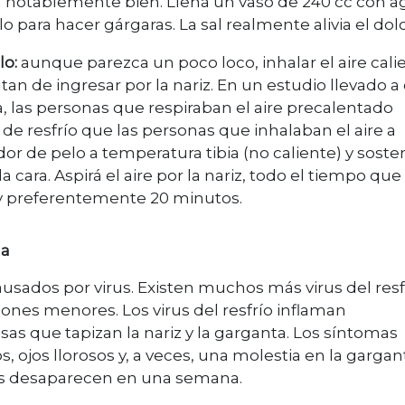
an notablemente bien. Llená un vaso de 240 cc con 
lo para hacer gárgaras. La sal realmente alivia el dolo
lo:
aunque parezca un poco loco, inhalar el aire cali
tan de ingresar por la nariz. En un estudio llevado a
a, las personas que respiraban el aire precalentado
de resfrío que las personas que inhalaban el aire a
or de pelo a temperatura tibia (no caliente) y soste
ra. Aspirá el aire por la nariz, todo el tiempo que
 y preferentemente 20 minutos.
da
ausados por virus. Existen muchos más virus del resfr
iones menores. Los virus del resfrío inflaman
 que tapizan la nariz y la garganta. Los síntomas
, ojos llorosos y, a veces, una molestia en la gargan
ríos desaparecen en una semana.