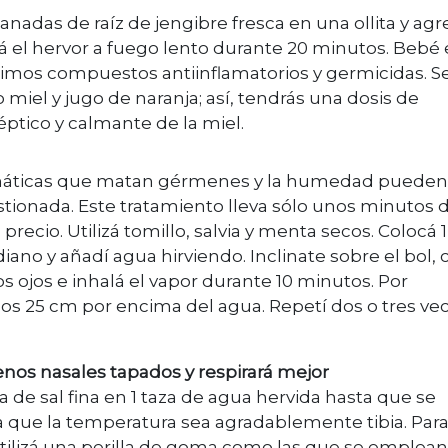
anadas de raíz de jengibre fresca en una ollita y agr
á el hervor a fuego lento durante 20 minutos. Bebé 
hísimos compuestos antiinflamatorios y germicidas. S
iel y jugo de naranja; así, tendrás una dosis de
éptico y calmante de la miel.
máticas que matan gérmenes y la humedad pueden
tionada. Este tratamiento lleva sólo unos minutos 
precio. Utilizá tomillo, salvia y menta secos. Colocá 1
o y añadí agua hirviendo. Inclinate sobre el bol, 
os ojos e inhalá el vapor durante 10 minutos. Por
os 25 cm por encima del agua. Repetí dos o tres vec
enos nasales tapados y respirará mejor
a de sal fina en 1 taza de agua hervida hasta que se
ta que la temperatura sea agradablemente tibia. Par
, utilizá una perilla de goma como las que se emplean