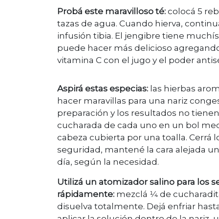
Probá este maravilloso té:
colocá 5 reb
tazas de agua. Cuando hierva, continu
infusión tibia. El jengibre tiene muc
puede hacer más delicioso agregando m
vitamina C con el jugo y el poder antis
Aspirá estas especias:
las hierbas aro
hacer maravillas para una nariz conges
preparación y los resultados no tienen 
cucharada de cada uno en un bol median
cabeza cubierta por una toalla. Cerrá l
seguridad, mantené la cara alejada un
día, según la necesidad.
Utilizá un atomizador salino para los s
rápidamente:
mezclá 1⁄4 de cucharadit
disuelva totalmente. Dejá enfriar has
aplicar la solución dentro de la nariz