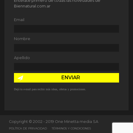
Enterate primero de todas las novedades de
Biennatural.com.ar
Email
Nombre
Apellido
ENVIAR
Dejá tu e-mail para recibir más ideas, ofertas y promociones.
Copyright © 2002 - 2019 One Minetta media SA
POLÍTICA DE PRIVACIDAD
TÉRMINOS Y CONDICIONES