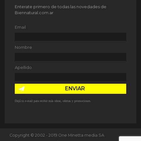
Enterate primero de todas las novedades de
Biennatural.com.ar
Email
Nombre
Apellido
ENVIAR
Dejá tu e-mail para recibir más ideas, ofertas y promociones.
Copyright © 2002 - 2019 One Minetta media SA