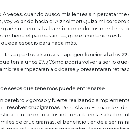
s. A veces, cuando busco mis lentes sin percatarme
s, voy volando hacia el Alzheimer! Quizá mi cerebro 
e qué número calzaba mi ex marido, los nombres de
que contiene el parmesano—, que el contenido está
o queda espacio para nada más.
ún los expertos alcanza su
apogeo funcional a los 22
ue tenía unos 27. ¿Cómo podría volver a ser lo que 
 alambres empezaran a oxidarse y presentaran retraso
a de sesos que tenemos puede entrenarse.
r un cerebro vigoroso y fuerte realizando simplement
omo
resolver crucigramas
. Pero Álvaro Fernández, dir
vestigación de mercados interesada en la salud ment
o miles de crucigramas, el beneficio tiende a ser mí