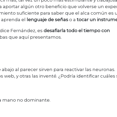
ácil más, tal vez un poco más estimulante y trabajos
a aportar algún otro beneficio que volverse un expe
imiento suficiente para saber que el alca común es 
e aprenda el
lenguaje de señas
o a
tocar un instrum
 dice Fernández, es
desafiarla todo el tiempo con
ebas que aquí presentamos.
de abajo al parecer sirven para reactivar las neuronas.
ios web, y otras las inventé. ¿Podría identificar cuáles
 la mano no dominante.