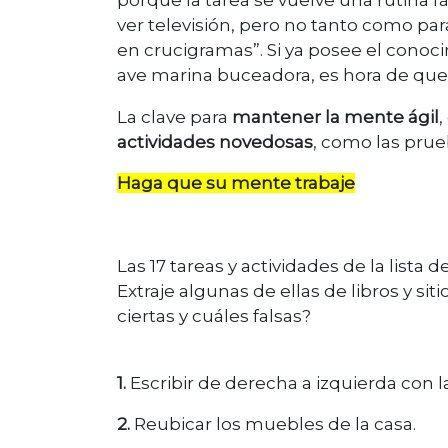
porque la tarea se vuelve una rutina f
ver televisión, pero no tanto como par
en crucigramas”. Si ya posee el conoc
ave marina buceadora, es hora de qu
La clave para
mantener la mente ágil
,
actividades novedosas
, como las pru
Haga que su mente trabaje
Las 17 tareas y actividades de la lista 
Extraje algunas de ellas de libros y sit
ciertas y cuáles falsas?
1.
Escribir de derecha a izquierda con
2.
Reubicar los muebles de la casa.