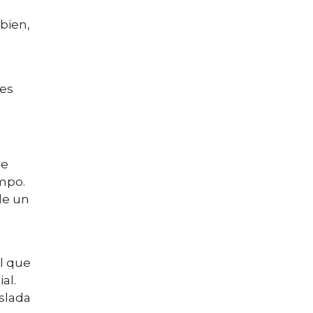
 bien,
res
ue
mpo.
de un
al que
al.
aslada