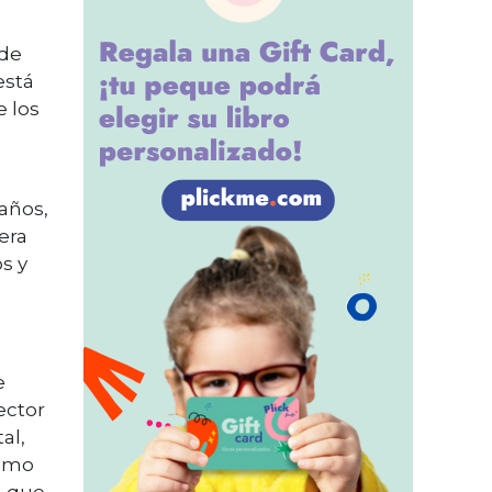
 de
está
 los
años,
era
s y
e
ector
al,
nimo