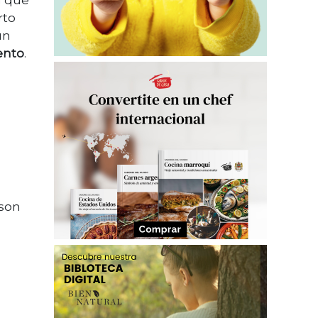
a que
rto
un
ento
.
 son