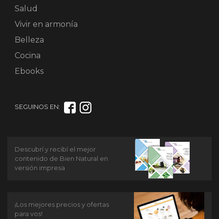
Salud
Vivir en armonía
Belleza
Cocina
Ebooks
SEGUINOS EN:
Descubrí y recibí el mejor
contenido de Bien Natural en
versión impresa
¡Los mejores precios y ofertas
para vos!