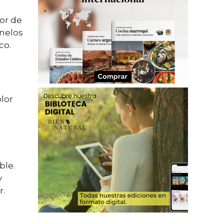
lor de
onelos
co.
olor
a
ble.
y
r.