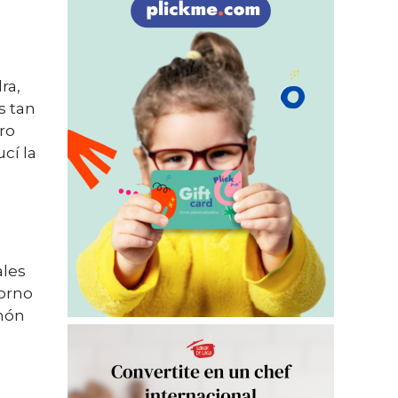
ra,
s tan
ro
cí la
ales
horno
món