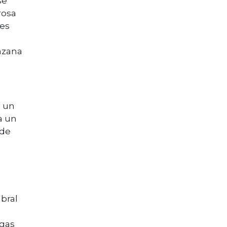
se
rosa
 es
anzana
e un
a un
 de
mbral
igas