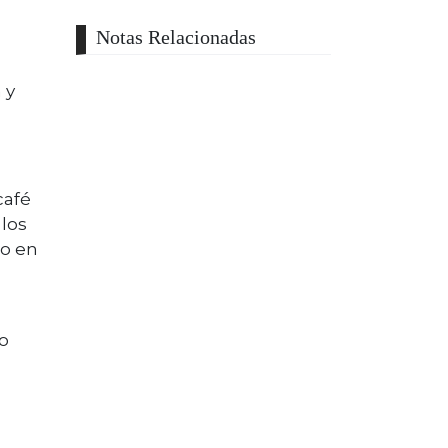
Notas Relacionadas
 y
afé
los
co en
 o