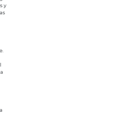
s y
Las
e.
l
da
ja