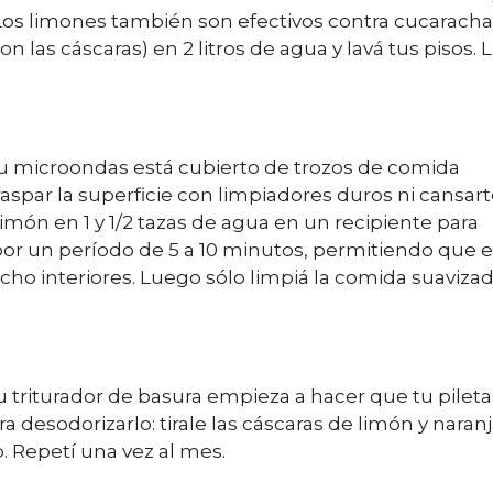
os limones también son efectivos contra cucaracha
 las cáscaras) en 2 litros de agua y lavá tus pisos. 
e tu microondas está cubierto de trozos de comida
aspar la superficie con limpiadores duros ni cansart
imón en 1 y 1/2 tazas de agua en un recipiente para
or un período de 5 a 10 minutos, permitiendo que e
ho interiores. Luego sólo limpiá la comida suaviza
 tu triturador de basura empieza a hacer que tu pileta
a desodorizarlo: tirale las cáscaras de limón y naran
. Repetí una vez al mes.