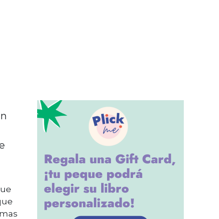
un
te
que
que
lamas