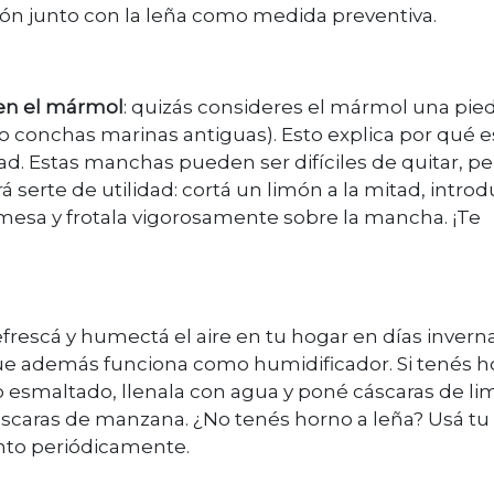
ón junto con la leña como medida preventiva.
en el mármol
: quizás consideres el mármol una pied
(o conchas marinas antiguas). Esto explica por qué e
ad. Estas manchas pueden ser difíciles de quitar, pe
serte de utilidad: cortá un limón a la mitad, introdu
mesa y frotala vigorosamente sobre la mancha. ¡Te
refrescá y humectá el aire en tu hogar en días invern
ue además funciona como humidificador. Si tenés 
do esmaltado, llenala con agua y poné cáscaras de li
cáscaras de manzana. ¿No tenés horno a leña? Usá tu
ento periódicamente.