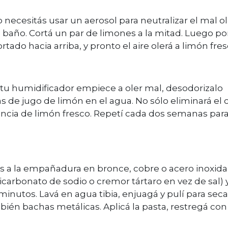
no necesitás usar un aerosol para neutralizar el mal o
 tu baño. Cortá un par de limones a la mitad. Luego p
tado hacia arriba, y pronto el aire olerá a limón fres
 tu humidificador empiece a oler mal, desodorizalo
 de jugo de limón en el agua. No sólo eliminará el 
ancia de limón fresco. Repetí cada dos semanas par
iós a la empañadura en bronce, cobre o acero inoxida
icarbonato de sodio o cremor tártaro en vez de sal) 
 minutos. Lavá en agua tibia, enjuagá y pulí para seca
én bachas metálicas. Aplicá la pasta, restregá con