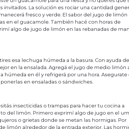
aste un guacamole para una fiesta y no querés que 
 invitados. La solución es rociar una cantidad gene
rmanecerá fresco y verde. El sabor del jugo de limón
as en el guacamole. También hacé con horas de
xprimí algo de jugo de limón en las rebanadas de m
 tires esa lechuga húmeda a la basura. Con ayuda d
ejor en la ensalada. Agregá el jugo de medio limón 
ga húmeda en él y refrigerá por una hora. Asegurate
 ponerlas en ensaladas o sándwiches.
esitás insecticidas o trampas para hacer tu cocina a
to del limón. Primero exprimí algo de jugo en el u
gujeros o grietas donde se metan las hormigas. Por
 de limón alrededor de la entrada exterior. Las horm