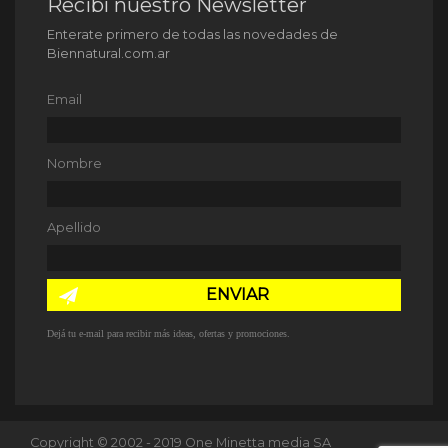
Recibí nuestro Newsletter
Enterate primero de todas las novedades de
Biennatural.com.ar
Email
Nombre
Apellido
ENVIAR
Dejá tu e-mail para recibir más ideas, ofertas y promociones.
Copyright © 2002 - 2019 One Minetta media SA