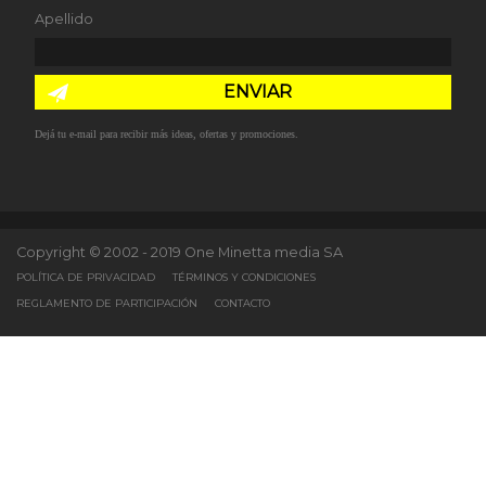
Apellido
ENVIAR
Dejá tu e-mail para recibir más ideas, ofertas y promociones.
Copyright © 2002 - 2019 One Minetta media SA
POLÍTICA DE PRIVACIDAD
TÉRMINOS Y CONDICIONES
REGLAMENTO DE PARTICIPACIÓN
CONTACTO