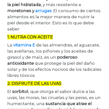
la piel hidratada
, y más resistente a
moretones y
arrugas
.
El consumo de ciertos
alimentos es la mejor manera de nutrir la
piel desde el interior. Esto es lo que debe
saber:
1. NUTRA CON ACEITE
La
vitamina E
de las almendras, el aguacate,
las avellanas, los piñones y los aceites de
girasol y de maíz, es un
poderoso
antioxidante
que protege la piel del daño
solar y de los efectos nocivos de los radicales
libres tóxicos.
2. DISFRUTE DE LAS UVAS
El
sorbitol
, que otorga el sabor dulce a las
uvas, las moras, las ciruelas y las peras, es un
humectante, una
sustancia que atrae el