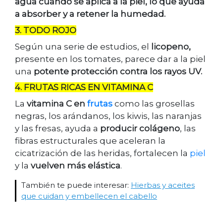
agua cuando se aplica a la piel, lo que ayuda
a absorber y a retener la humedad.
3. TODO ROJO
Según una serie de estudios, el
licopeno,
presente en los tomates, parece dar a la piel
una
potente protección contra los rayos UV.
4. FRUTAS RICAS EN VITAMINA C
La
vitamina C en
frutas
como las grosellas
negras, los arándanos, los kiwis, las naranjas
y las fresas, ayuda a
producir colágeno
, las
fibras estructurales que aceleran la
cicatrización de las heridas, fortalecen la
piel
y la
vuelven más elástica
.
También te puede interesar:
Hierbas y aceites
que cuidan y embellecen el cabello