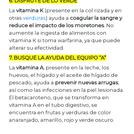
6. DISFRUTE DE LO VERDE
La
vitamina K
(presente en la col rizada y en
otras
verduras
) ayuda a
coagular la sangre y
reduce el impacto de los moretones
. No
aumente la ingesta de alimentos con
vitamina K si toma warfarina, ya que puede
alterar su efectividad.
7. BUSQUE LA AYUDA DEL EQUIPO “A”
La
vitamina A
, presente en la leche, los
huevos, el hígado y el aceite de hígado de
pescado, ayuda a
prevenir nuevas arrugas
,
así como las infecciones en la piel lesionada.
El betacaroteno, que se transforma en
vitamina A en el tubo digestivo, se
encuentra en frutas y verduras de color
anaranjado, amarillo, rojo y verde oscuro.