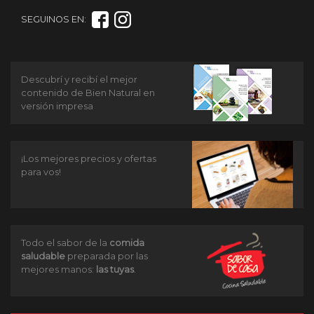
SEGUINOS EN:
Descubrí y recibí el mejor
contenido de Bien Natural en
versión impresa
¡Los mejores precios y ofertas
para vos!
Todo el sabor de la
comida
saludable
preparada por las
mejores manos:
las tuyas
.