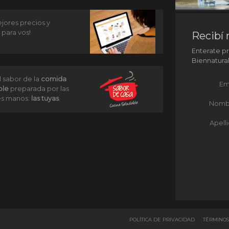
jores precios y
 para vos!
Recibí 
Enterate p
Biennatura
l sabor de la
comida
Em
ble
preparada por las
s manos:
las tuyas
.
Nomb
Apell
POLÍTICA DE PRIVACIDAD
TÉRMINOS