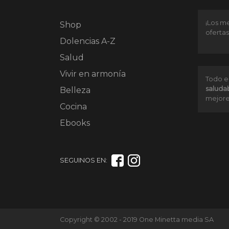
¡Los me
Shop
ofertas
Dolencias A-Z
Salud
Vivir en armonía
Todo e
saluda
Belleza
mejore
Cocina
Ebooks
SEGUINOS EN:
Copyright © 2002 - 2019 One Minetta media SA