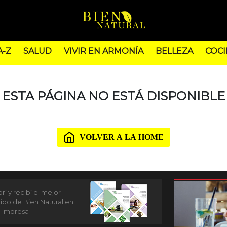
A-Z
SALUD
VIVIR EN ARMONÍA
BELLEZA
COCI
ESTA PÁGINA NO ESTÁ DISPONIBLE
VOLVER A LA HOME
í y recibí el mejor
ido de Bien Natural en
n impresa