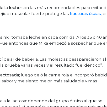
e la leche
son las más recomendables para evitar d
ejido muscular fuerte protege las
fracturas óseas
, e
inki, tomaba leche en cada comida. A los 35 o 40 a
. Fue entonces que Mika empezó a sospechar que e
dí dejar de beberla. Las molestias desaparecieron a
 prueba varias veces y el resultado fue idéntico”.
lactosada
; luego dejó la carne roja e incorporó bebi
el sabor y me siento mejor: más saludable y más
a la lactosa: depende del grupo étnico al que se
e tanto en Latinoamérica como en muchos países de