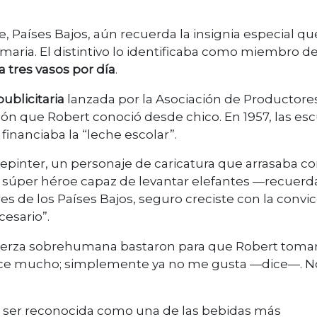
, Países Bajos, aún recuerda la insignia especial qu
imaria. El distintivo lo identificaba como miembro de
 tres vasos por día
.
blicitaria
lanzada por la Asociación de Productore
ión que Robert conoció desde chico. En 1957, las es
inanciaba la “leche escolar”.
riepinter, un personaje de caricatura que arrasaba co
un súper héroe capaz de levantar elefantes —recuerd
es de los Países Bajos, seguro creciste con la convi
cesario”.
r fuerza sobrehumana bastaron para que Robert toma
 hace mucho; simplemente ya no me gusta —dice—. N
 a ser reconocida como una de las bebidas más