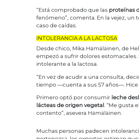
“Está comprobado que las
proteínas d
fenómeno”, comenta. En la vejez, un t
caso de caídas.
INTOLERANCIA A LA LACTOSA
Desde chico, Mika Hämäläinen, de Hels
empezó a sufrir dolores estomacales
intolerante a la lactosa.
“En vez de acudir a una consulta, deci
tiempo —cuenta a sus 57 años—. Hice la
Primero optó por consumir
leche des
lácteas de origen vegetal
. “Me gusta 
contento”, asevera Hämäläinen.
Muchas personas padecen intolerancia 
pertenezca, los expertos estiman qu