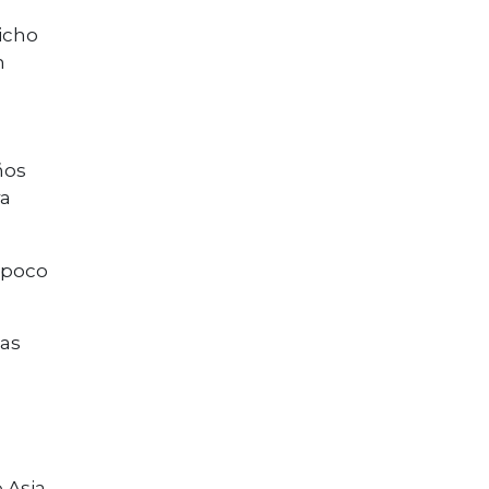
icho
n
ños
ra
l poco
das
 Asia