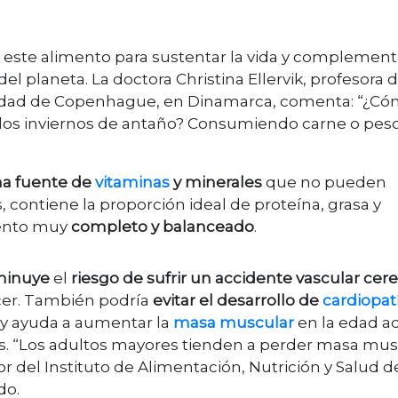
 este alimento para sustentar la vida y complement
del planeta. La doctora Christina Ellervik, profesora d
rsidad de Copenhague, en Dinamarca, comenta: “¿C
 los inviernos de antaño? Consumiendo carne o pes
na fuente de
vitaminas
y minerales
que no pueden
 contiene la proporción ideal de proteína, grasa y
mento muy
completo y balanceado
.
minuye
el
riesgo de sufrir un accidente vascular cere
cer. También podría
evitar el desarrollo de
cardiopat
y ayuda a aumentar la
masa muscular
en la edad ad
s. “Los adultos mayores tienden a perder masa mus
or del Instituto de Alimentación, Nutrición y Salud de
do.