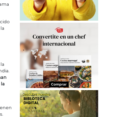
 fama
ucido
la
la
ndia.
han
 la
ienen
s.