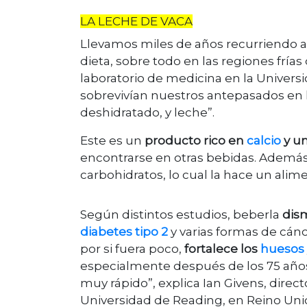
LA LECHE DE VACA
Llevamos miles de años recurriendo a
dieta, sobre todo en las regiones frías 
laboratorio de medicina en la Unive
sobrevivían nuestros antepasados en
deshidratado, y leche”.
Este es un
producto rico en
calcio
y u
encontrarse en otras bebidas. Además,
carbohidratos, lo cual la hace un ali
Según distintos estudios, beberla
dis
diabetes tipo 2
y varias formas de cán
por si fuera poco,
fortalece los
huesos
especialmente después de los 75 año
muy rápido”, explica Ian Givens, direct
Universidad de Reading, en Reino Uni