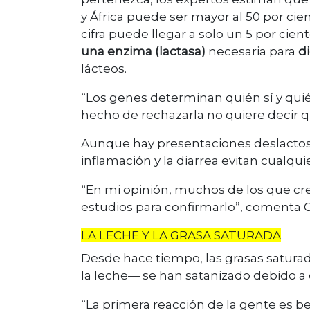
y África puede ser mayor al 50 por cie
cifra puede llegar a solo un 5 por cien
una enzima (lactasa)
necesaria para
di
lácteos.
“Los genes determinan quién sí y quién
hecho de rechazarla no quiere decir 
Aunque hay presentaciones deslactosad
inflamación y la diarrea evitan cualquie
“En mi opinión, muchos de los que cre
estudios para confirmarlo”, comenta G
LA LECHE Y LA GRASA SATURADA
Desde hace tiempo, las grasas satura
la leche— se han satanizado debido a q
“La primera reacción de la gente es 