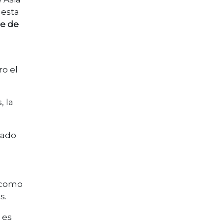
 esta
ce de
ro el
, la
zado
 como
s.
 es