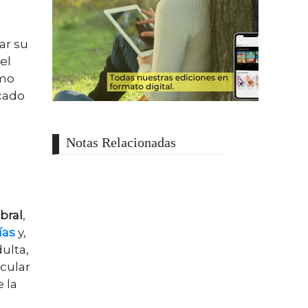
ar su
el
ómo
cado
Notas Relacionadas
bral
,
ías
y,
ulta,
cular
 la