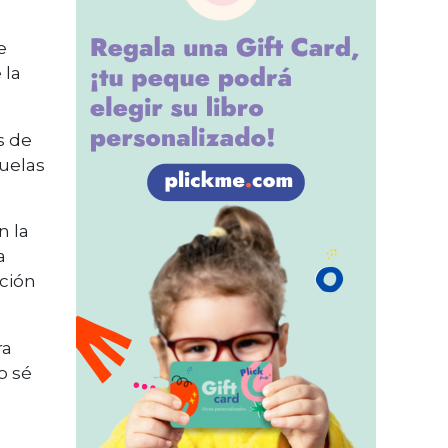
e
 la
s de
cuelas
n la
a
cción
ra
o sé