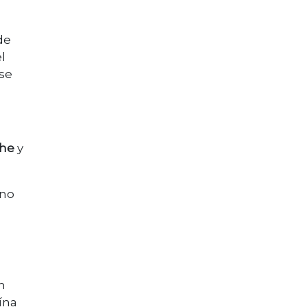
de
l
se
che
y
 no
n
ína