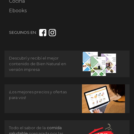
Cocina
Ebooks
SEGUINOS EN:
Descubrí y recibí el mejor
contenido de Bien Natural en
versión impresa
¡Los mejores precios y ofertas
para vos!
Todo el sabor de la
comida
saludable
preparada por las