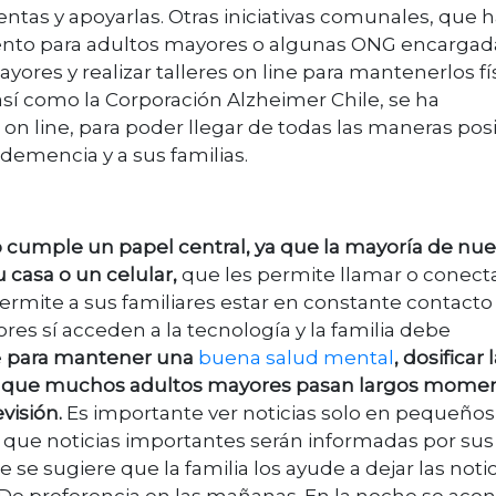
ntas y apoyarlas. Otras iniciativas comunales, que 
nto para adultos mayores o algunas ONG encargad
yores y realizar talleres on line para mantenerlos fís
sí como la Corporación Alzheimer Chile, se ha
on line, para poder llegar de todas las maneras pos
demencia y a sus familias.
o cumple un papel central, ya que la mayoría de nue
 casa o un celular,
que les permite llamar o conect
permite a sus familiares estar en constante contacto
res sí acceden a la tecnología y la familia debe
e
para mantener una
buena salud mental
, dosificar 
ya que muchos adultos mayores pasan largos mome
visión.
Es importante ver noticias solo en pequeños
 que noticias importantes serán informadas por sus
e se sugiere que la familia los ayude a dejar las noti
De preferencia en las mañanas. En la noche se acon