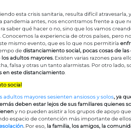
ndo esta crisis sanitaria, resulta difícil atravesarla, 
na pandemia antes, nos encontramos frente a que n
a saber qué hacer o no, sino que los vamos creand
Conocemos la experiencia de otros países, pero n
ste mismo evento, que es lo que nos permitiría
enfr
tiempo de
distanciamiento social, pocas cosas de las
e los adultos mayores.
Existen varias razones para ello
 falsa y otras un tanto alarmistas. Por otro lado, 
s en este distanciamiento
.
to social
s adultos mayores sesienten ansiosos y solos
, ya q
emás deben estar lejos de sus familiares quienes so
tienen
y no pueden asistir a los grupos de apoyo que
gundo espacio de contención más importante de ellos
esolación
.
Por eso,
la familia, los amigos, la comunid