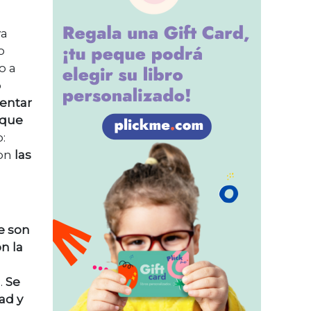
ya
o
o a
o
entar
 que
:
son
las
ue son
n la
.
Se
ad y