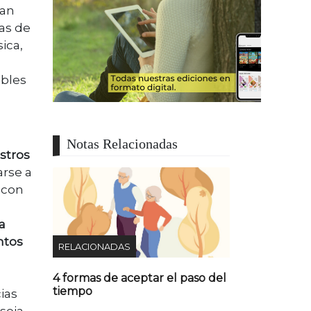
han
as de
ica,
ibles
Notas Relacionadas
stros
arse a
 con
la
ntos
RELACIONADAS
4 formas de aceptar el paso del
tiempo
cias
seja