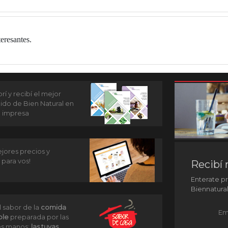
eresantes.
í y recibí el mejor
ido de Bien Natural en
n impresa
jores precios y
 para vos!
Recibí 
Enterate p
Biennatura
l sabor de la
comida
Em
ble
preparada por las
s manos:
las tuyas
.