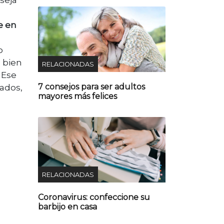
e en
o
n bien
RELACIONADAS
 Ese
7 consejos para ser adultos
cados,
mayores más felices
RELACIONADAS
Coronavirus: confeccione su
barbijo en casa