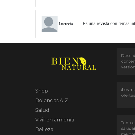
Es una revista con temas int
Lucrecia
Descubr
conten
versió
¡Los me
Shop
ofertas
Dolencias A-Z
Salud
Vivir en armonía
Todo e
saluda
Belleza
mejore