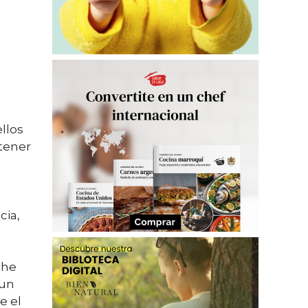
llos
tener
cia,
 he
 un
e el