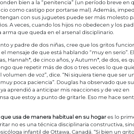
onden bien a la “penitencia” (un período breve en 
lencio como castigo por portarse mal). Además, imped
tretengan con sus juguetes puede ser más molesto p
ños. A veces, cuando los hijos no obedecen y los pad
a arma que queda en el arsenal disciplinario.
nto y padre de dos niñas, cree que los gritos funci
 el mensaje de que está hablando “muy en serio”. E
s, Hannah*, de cinco años, y Autumn*, de dos, es q
ngo que repetir más de dos o tres veces lo que qui
 volumen de voz”, dice. “Ni siquiera tiene que ser u
 muy poca paciencia”. Douglas ha observado que su
a ya aprendió a anticipar mis reacciones y de vez en
sa que estoy a punto de gritarle. Eso me hace sent
ina que usa de manera habitual en su hogar
es lo prim
tar no es una técnica disciplinaria constructiva, si
psicóloga infantil de Ottawa, Canadá. “Si bien un grit