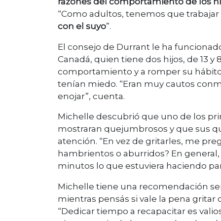
razones del comportamiento de los niñ
“Como adultos, tenemos que trabajar
con el suyo
”.
El consejo de Durrant le ha funcionad
Canadá, quien tiene dos hijos, de 13 
comportamiento y a romper su hábito 
tenían miedo. “Eran muy cautos conm
enojar”, cuenta.
Michelle descubrió que uno de los pri
mostraran quejumbrosos y que sus que
atención. “En vez de gritarles, me pr
hambrientos o aburridos? En general, l
minutos lo que estuviera haciendo para 
Michelle tiene una recomendación senci
mientras pensás si vale la pena gritar
“Dedicar tiempo a recapacitar es vali