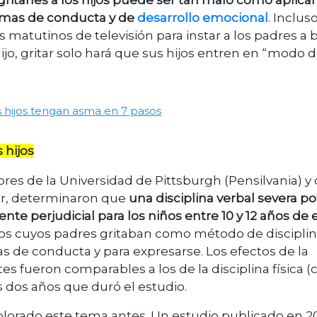
gritarles a los hijos puede ser tan malo como aplicar
lemas de conducta y de
desarrollo emocional
. Incluso
 matutinos de televisión para instar a los padres a b
jo, gritar solo hará que sus hijos entren en “modo 
s hijos tengan asma en 7 pasos
 hijos
res de la Universidad de Pittsburgh (Pensilvania) y 
or, determinaron que
una disciplina verbal severa po
nte perjudicial para los niños entre 10 y 12 años de
os cuyos padres gritaban como método de discipli
 de conducta y para expresarse. Los efectos de la
ntes fueron comparables a los de la disciplina física
os dos años que duró el estudio.
xplorado este tema antes. Un estudio publicado en 2