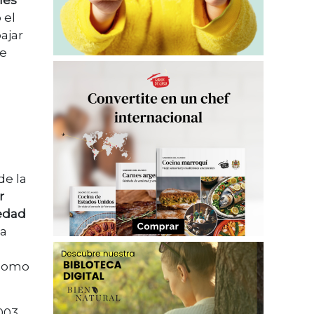
les
 el
ajar
de
de la
r
 edad
na
 (como
003