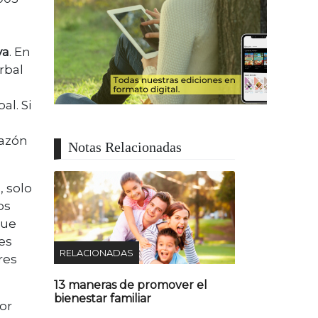
va
. En
rbal
al. Si
razón
Notas Relacionadas
a
, solo
os
que
es
RELACIONADAS
res
13 maneras de promover el
bienestar familiar
or