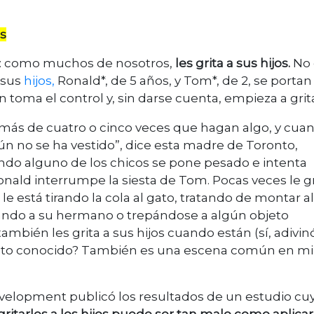
os
r: como muchos de nosotros,
les grita a sus hijos.
No 
 sus
hijos,
Ronald*, de 5 años, y Tom*, de 2, se portan
ón toma el control y, sin darse cuenta, empieza a grita
 más de cuatro o cinco veces que hagan algo, y cua
ún no se ha vestido”, dice esta madre de Toronto,
uando alguno de los chicos se pone pesado e intenta
onald interrumpe la siesta de Tom. Pocas veces le gr
e está tirando la cola al gato, tratando de montar al
eando a su hermano o trepándose a algún objeto
mbién les grita a sus hijos cuando están (sí, adivin
 esto conocido? También es una escena común en mi
Development publicó los resultados de un estudio cu