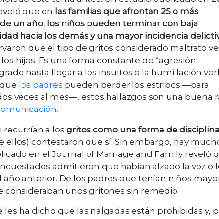
reveló que en
las familias que afrontan 25 o más
o de un año, los niños pueden terminar con baja
dad hacia los demás y una mayor incidencia delicti
ervaron que el tipo de gritos considerado maltrato ve
 los hijos. Es una forma constante de “agresión
do hasta llegar a los insultos o la humillación verb
 que
los padres
pueden perder los estribos —para
os veces al mes—, estos hallazgos son una buena 
comunicación.
 recurrían a los
gritos como una forma de disciplin
 ellos) contestaron que sí. Sin embargo, hay much
ublicado en el Journal of Marriage and Family reveló 
 encuestados admitieron que habían alzado la voz o l
del año anterior. De los padres que tenían niños mayo
 se consideraban unos gritones sin remedio.
e les ha dicho que las nalgadas están prohibidas y, p