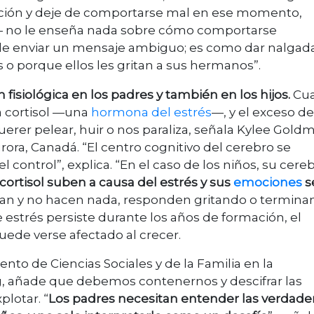
ción y deje de comportarse mal en ese momento,
s— no le enseña nada sobre cómo comportarse
e enviar un mensaje ambiguo; es como dar nalgada
s o porque ellos les gritan a sus hermanos”.
 fisiológica en los padres y también en los hijos.
Cu
a cortisol —una
hormona del estrés
—, y el exceso de
erer pelear, huir o nos paraliza, señala Kylee Gold
urora, Canadá. “El centro cognitivo del cerebro se
 control”, explica. “En el caso de los niños, su cere
 cortisol suben a causa del estrés y sus
emociones
s
izan y no hacen nada, responden gritando o termina
e estrés persiste durante los años de formación, el
ede verse afectado al crecer.
to de Ciencias Sociales y de la Familia en la
, añade que debemos contenernos y descifrar las
plotar. “
Los padres necesitan entender las verdade