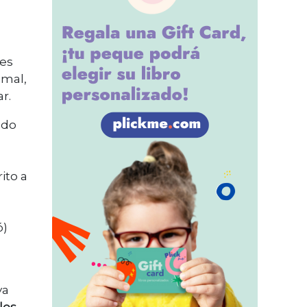
es
 mal,
r.
ndo
ito a
ó)
ya