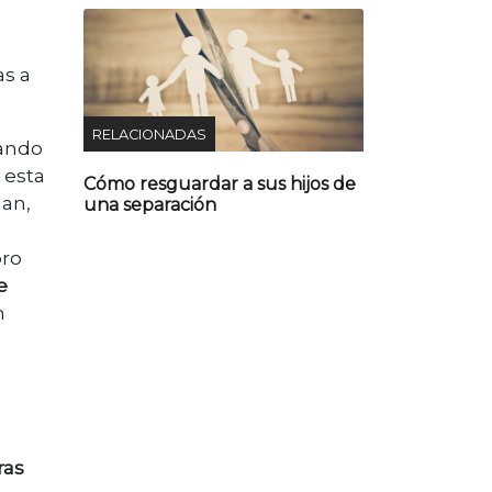
s a
RELACIONADAS
ando
 esta
Cómo resguardar a sus hijos de
man,
una separación
bro
e
n
ras