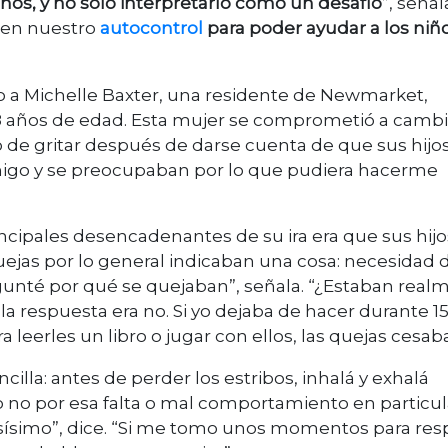
os, y no solo interpretarlo como un desafío
”, señal
 en nuestro
autocontrol
para poder ayudar a los niñ
o a Michelle Baxter, una residente de Newmarket,
y 8 años de edad. Esta mujer se comprometió a cambi
de gritar después de darse cuenta de que sus hijos
igo y se preocupaban por lo que pudiera hacerme
ncipales desencadenantes de su ira era que sus hijo
jas por lo general indicaban una cosa: necesidad 
egunté por qué se quejaban”, señala. “¿Estaban real
a respuesta era no. Si yo dejaba de hacer durante 1
leerles un libro o jugar con ellos, las quejas cesab
lla: antes de perder los estribos, inhalá y exhalá
 o no por esa falta o mal comportamiento en particul
osísimo”, dice. “Si me tomo unos momentos para resp