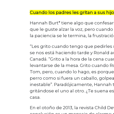
Cuando los padres les gritan a sus hij
Hannah Burt* tiene algo que confesa
que le guste alzar la voz, pero cuando
la paciencia se le termina, la frustraci
“Les grito cuando tengo que pedirles
se nos está haciendo tarde y Ronald a
Canadá. “Grito a la hora de la cena c
levantarse de la mesa. Grito cuando R
Tom, pero, cuando lo hago, es porque l
perro como si fuera un caballo, golp
inestable”. Paradójicamente, Hannah ta
gritándose el uno al otro. ¿Te suena
casa.
En el otoño de 2013, la revista Child 