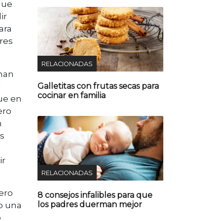
que
ir
ara
res
RELACIONADAS
onan
l
Galletitas con frutas secas para
cocinar en familia
ue en
ero
n
s
ir
RELACIONADAS
ero
8 consejos infalibles para que
los padres duerman mejor
no una
o