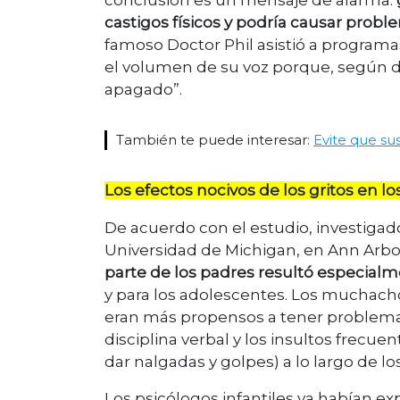
conclusión es un mensaje de alarma:
castigos físicos y podría causar prob
famoso Doctor Phil asistió a programas
el volumen de su voz porque, según di
apagado”.
También te puede interesar:
Evite que su
Los efectos nocivos de los gritos en los
De acuerdo con el estudio, investigado
Universidad de Michigan, en Ann Arb
parte de los padres resultó especialme
y para los adolescentes. Los muchach
eran más propensos a tener problemas
disciplina verbal y los insultos frecue
dar nalgadas y golpes) a lo largo de l
Los psicólogos infantiles ya habían e