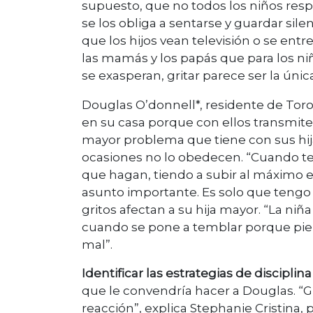
supuesto, que no todos los niños resp
se los obliga a sentarse y guardar si
que los hijos vean televisión o se en
las mamás y los papás que para los ni
se exasperan, gritar parece ser la únic
Douglas O’donnell*, residente de Toro
en su casa porque con ellos transmite
mayor problema que tiene con sus hija
ocasiones no lo obedecen. “Cuando te
que hagan, tiendo a subir al máximo el
asunto importante. Es solo que tengo
gritos afectan a su hija mayor. “La niñ
cuando se pone a temblar porque pien
mal”.
Identificar las estrategias de discipl
que le convendría hacer a Douglas. “Gri
reacción”, explica Stephanie Cristina, 