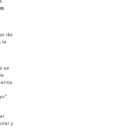
a.
os
ar de
 le
s se
de
mente
5
an”.
ar.
irar y