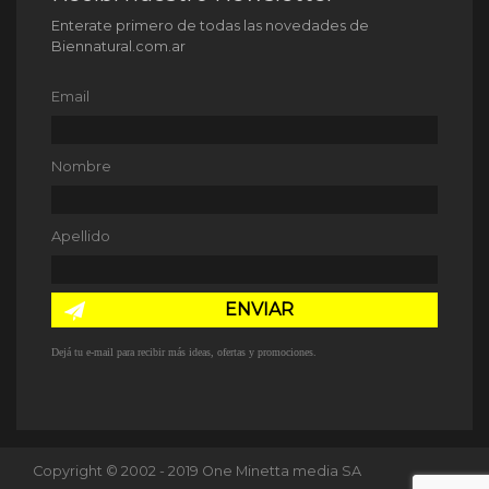
Enterate primero de todas las novedades de
Biennatural.com.ar
Email
Nombre
Apellido
ENVIAR
Dejá tu e-mail para recibir más ideas, ofertas y promociones.
Copyright © 2002 - 2019 One Minetta media SA