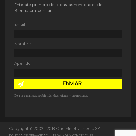
Enterate primero de todas las novedades de
Biennatural.com.ar
Email
Nombre
Apellido
ENVIAR
Dejá tu e-mail para recibir más ideas, ofertas y promociones.
Copyright © 2002 - 2019 One Minetta media SA
POLÍTICA DE PRIVACIDAD
TÉRMINOS Y CONDICIONES