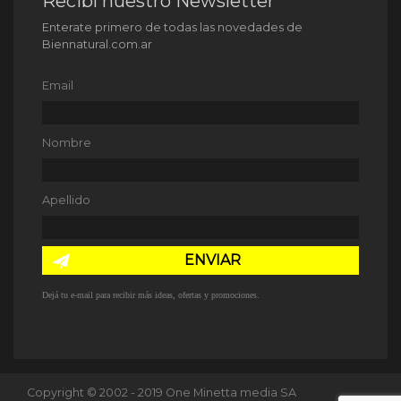
Recibí nuestro Newsletter
Enterate primero de todas las novedades de
Biennatural.com.ar
Email
Nombre
Apellido
ENVIAR
Dejá tu e-mail para recibir más ideas, ofertas y promociones.
Copyright © 2002 - 2019 One Minetta media SA