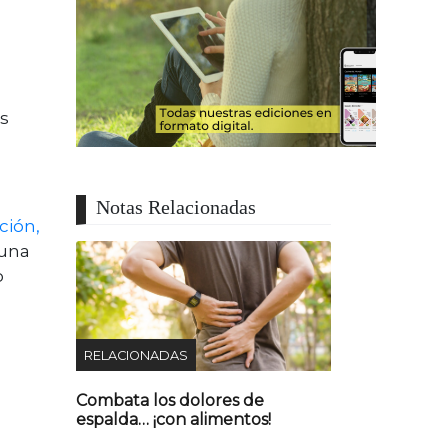
és
Notas Relacionadas
ción,
 una
o
RELACIONADAS
Combata los dolores de
espalda… ¡con alimentos!