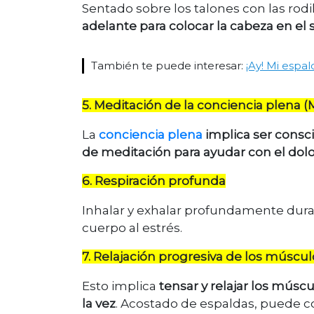
Sentado sobre los talones con las rodi
adelante para colocar la cabeza en el 
También te puede interesar:
¡Ay! Mi espal
5. Meditación de la conciencia plena 
La
conciencia plena
implica ser consci
de meditación para ayudar con el dolo
6. Respiración profunda
Inhalar y exhalar profundamente dura
cuerpo al estrés.
7. Relajación progresiva de los múscul
Esto implica
tensar y relajar los mús
la vez
. Acostado de espaldas, puede c