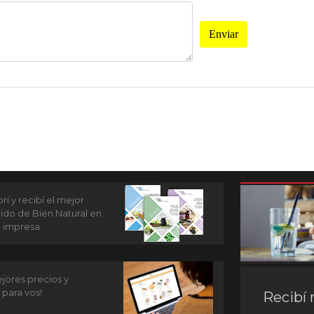
Enviar
í y recibí el mejor
ido de Bien Natural en
n impresa
jores precios y
 para vos!
Recibí 