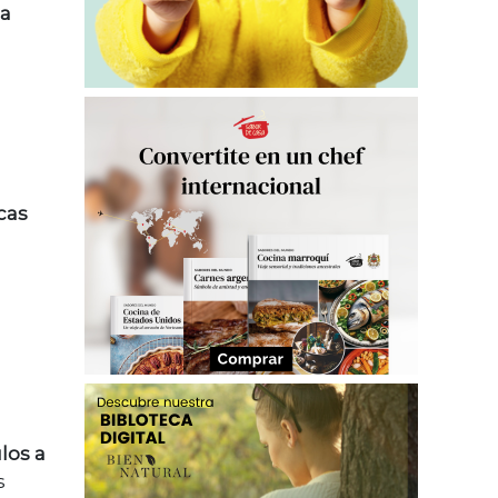
ia
cas
los a
s