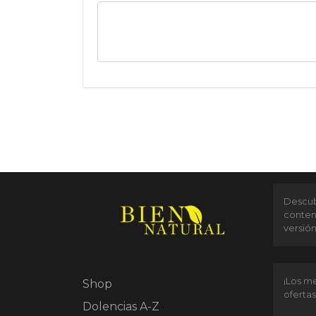
Descubr
conten
versió
¡Los me
Shop
ofertas
Dolencias A-Z