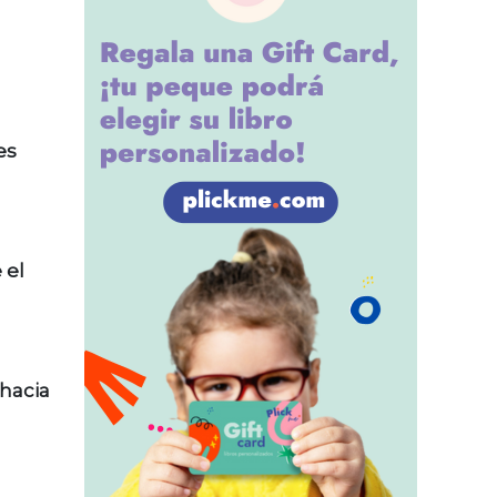
es
 el
 hacia