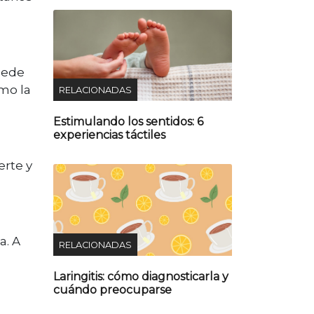
uede
mo la
RELACIONADAS
Estimulando los sentidos: 6
experiencias táctiles
erte y
a. A
RELACIONADAS
a
Laringitis: cómo diagnosticarla y
cuándo preocuparse