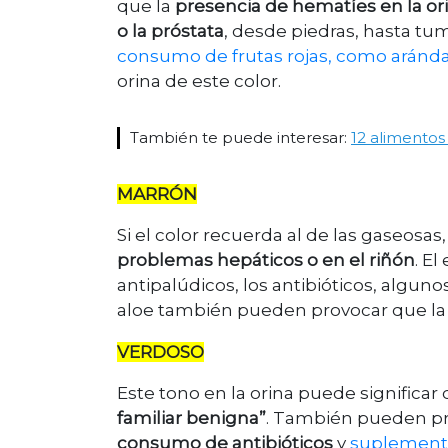
que la
presencia de hematíes en la ori
o la próstata
, desde piedras, hasta tu
consumo de frutas rojas, como aránd
orina de este color.
También te puede interesar:
12 alimentos
MARRÓN
Si el color recuerda al de las gaseos
problemas hepáticos o en el riñón
. E
antipalúdicos, los antibióticos, algun
aloe también pueden provocar que la 
VERDOSO
Este tono en la orina puede signifi
familiar benigna”
. También pueden pr
consumo de antibióticos
y
suplemento