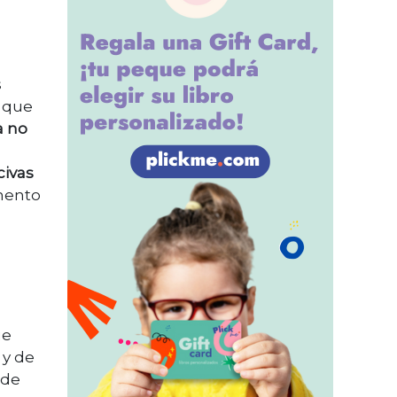
s
s que
a no
civas
mento
ue
 y de
ede