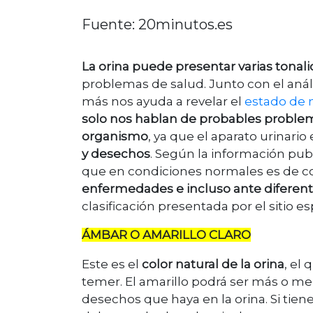
Fuente: 20minutos.es
La orina puede presentar varias tonal
problemas de salud. Junto con el anál
más nos ayuda a revelar el
estado de 
solo nos hablan de probables problema
organismo
, ya que el aparato urinari
y desechos
. Según la información publ
que en condiciones normales es de c
enfermedades e incluso ante diferen
clasificaci
ó
n presentada por el sitio es
ÁMBAR O AMARILLO CLARO
Este es el
color natural de la orina
, el
temer. El amarillo podrá ser más o m
desechos que haya en la orina. Si tie