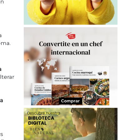
en
a
lema.
a
terar
la
es