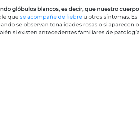
ndo glóbulos blancos, es decir, que nuestro cuerpo
ble que
se acompañe de fiebre
u otros s
í
ntomas. Es
ndo se observan tonalidades rosas o si aparecen o
ién si existen antecedentes familiares de patologí
.