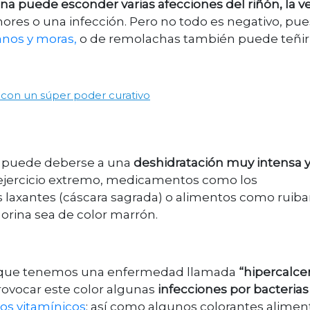
na puede esconder varias afecciones del riñón, la ve
mores o una infección. Pero no todo es negativo, pue
anos y moras,
o de remolachas también puede teñir 
 con un súper poder curativo
as, puede deberse a una
deshidratación muy intensa y
l ejercicio extremo, medicamentos como los
os laxantes (cáscara sagrada) o alimentos como ruiba
orina sea de color marrón.
car que tenemos una enfermedad llamada
“hipercalc
ovocar este color algunas
infecciones por bacterias 
s vitamínicos
; así como algunos colorantes alimen