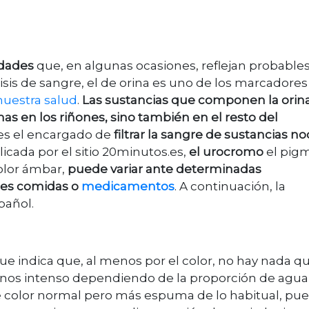
idades
que, en algunas ocasiones
,
re
fl
ejan probable
isis de sangre, el de orina es uno de los marcadore
nuestra salud
.
Las sustancias que componen la orin
s en los riñones, sino también en el resto del
o es el encargado de
filtrar la sangre de sustancias no
icada por el sitio 20minutos.es,
el urocromo
el pig
olor ámbar,
puede variar ante determinadas
tes comidas o
medicamentos
. A continuación, la
pañol.
 que indica que, al menos por el color, no hay nada q
enos intenso dependiendo de la proporción de agua
ne color normal pero más espuma de lo habitual, pu