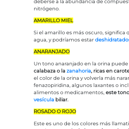
deberse a la abundancia de compuest
nitrógeno.
AMARILLO MIEL
Si el amarillo es más oscuro, significa
agua, y podríamos estar
deshidratado
ANARANJADO
Un tono anaranjado en la orina puede
cala
baza o la
zanahoria
, ricas en caro
el color de la orina y volverla más nara
fenazopiridina, algunos laxantes o inc
alimentos o medicamentos,
este tono
vesícula
biliar.
ROSADO O ROJO
Este es uno de los colores más llamat