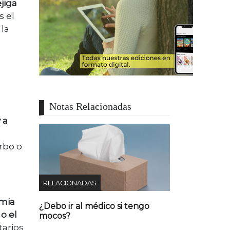
jiga
s el
la
Notas Relacionadas
 a
rbo o
RELACIONADAS
emia
¿Debo ir al médico si tengo
o el
mocos?
tarios