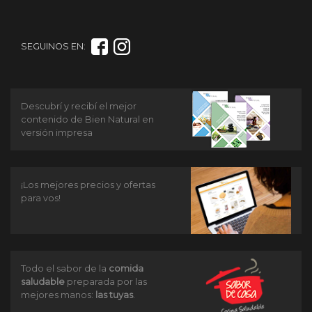
SEGUINOS EN:
Descubrí y recibí el mejor
contenido de Bien Natural en
versión impresa
¡Los mejores precios y ofertas
para vos!
Todo el sabor de la
comida
saludable
preparada por las
mejores manos:
las tuyas
.