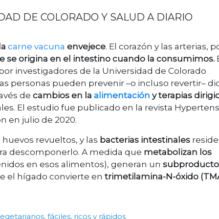
IDAD DE COLORADO Y
SALUD A DIARIO
la
carne vacuna
envejece
. El corazón y las arterias, p
se origina en el intestino cuando la consumimos.
 por investigadores de la Universidad de Colorado
las personas pueden prevenir –o incluso revertir– d
avés de
cambios en la
alimentación
y terapias dirigi
s. El estudio fue publicado en la revista Hyperten
n en julio de 2020.
 huevos revueltos, y las
bacterias intestinales
reside
para descomponerlo. A medida que
metabolizan los
enidos en esos alimentos), generan un
subproducto
ue el hígado convierte en
trimetilamina-N-óxido (T
egetarianos, fáciles, ricos y rápidos