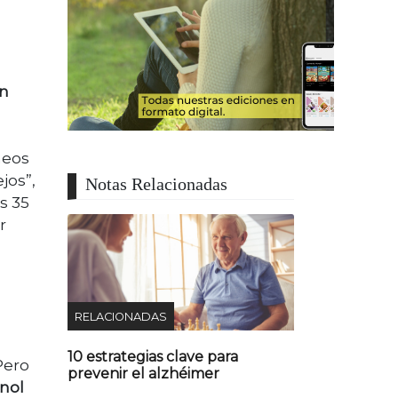
́n
o
neos
jos”,
Notas Relacionadas
s 35
r
RELACIONADAS
O
10 estrategias clave para
Pero
prevenir el alzhéimer
nol