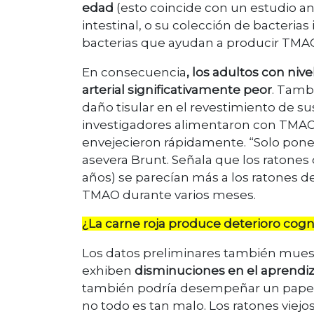
edad
(esto coincide con un estudio a
intestinal, o su colección de bacteria
bacterias que ayudan a producir TMAO
En consecuencia
, los adultos con niv
arterial significativamente peor
. Tamb
daño tisular en el revestimiento de su
investigadores alimentaron con TMAO 
envejecieron rápidamente. “Solo poner 
asevera Brunt. Señala que los ratone
años) se parecían más a los ratones 
TMAO durante varios meses.
¿La carne roja produce deterioro cogn
Los datos preliminares también mues
exhiben
disminuciones en el aprendiz
también podría desempeñar un papel
no todo es tan malo. Los ratones vie