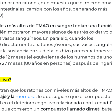
nterior con ratones, que muestra que el microbioma
s intestinales, cambia con los años, generando más
).
eles más altos de TMAO en sangre tenían una funcio
ién mostraron mayores signos de es trés oxidativo 
s vasos sanguíneos. En paralelo, cuando los
directamente a ratones jóvenes, sus vasos sanguí
la sustancia en su dieta los hizo parecer ratones vie
s de 12 meses (el equivalente de los humanos de uno
de 27 meses (80 años en personas) después de ingeri
itivo?
tran que los ratones con niveles más altos de TMA
aje y la
memoria
, lo que sugiere que el compuesto
 en el deterioro cognitivo relacionado con la edad. 
jos que comieron un
compuesto llamado dimetilbuta