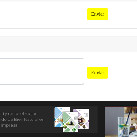
Enviar
Enviar
í y recibí el mejor
ido de Bien Natural en
n impresa