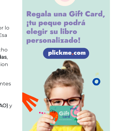
or lo
Esa
icho
das
,
sion
ntes
MAO)
y