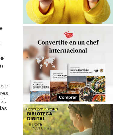
ue
n
a
de
un
dose
res
sí,
las
a