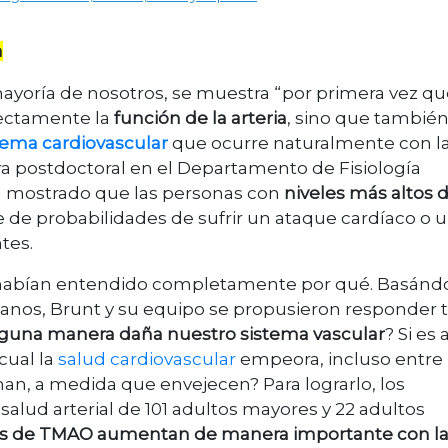
a
mayoría de nosotros, se muestra “por primera vez q
ectamente la
función de la arteria
, sino que tambié
tema cardiovascular
que ocurre naturalmente con l
ra postdoctoral en el Departamento de Fisiología
́an mostrado que las personas con
niveles más altos 
e de probabilidades de sufrir un ataque cardíaco o 
tes.
no habían entendido completamente por qué. Basán
nos, Brunt y su equipo se propusieron responder t
guna manera daña nuestro sistema vascular
? Si es a
 cual la
salud cardiovascular
empeora, incluso entre 
an, a medida que envejecen? Para lograrlo, los
 salud arterial de 101 adultos mayores y 22 adultos
les de TMAO aumentan de manera importante con l