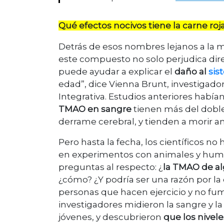
Qué efectos nocivos tiene la carne roj
Detrás de esos nombres lejanos a la 
este compuesto no solo perjudica dir
puede ayudar a explicar el
daño al
sis
edad”, dice Vienna Brunt, investigado
Integrativa. Estudios anteriores habi
TMAO en sangre
tienen más del dobl
derrame cerebral, y tienden a morir an
Pero hasta la fecha, los científicos 
en experimentos con animales y huma
preguntas al respecto: ¿
la TMAO de al
¿cómo? ¿Y podría ser una razón por la
personas que hacen ejercicio y no fum
investigadores midieron la sangre y la
jóvenes, y descubrieron
que los nive