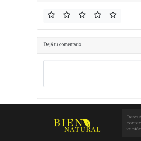
Dejá tu comentario
Descubr
conten
versió