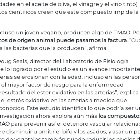
es en el aceite de oliva, el vinagre y el vino tinto)
 Los científicos creen que este compuesto impide la
 incluso un joven vegano, producen algo de TMAO. Pe
os de origen animal puede pasarnos la factura
. “C
a las bacterias que la producen”, afirma.
 Doug Seals, director del Laboratorio de Fisiología
ue lo logrado por el estudio es un avance importante
terias se erosionan con la edad, incluso en las perso
s el mayor factor de riesgo para la enfermedad
sultado del ester oxidativo en las arterias”, explica
del estrés oxidativo en las arterias a medida que
nocido. Este estudio identifica lo que podría ser u
nvestigación ahora explora aún más
los compuesto
TMAO
para prevenir así el deterioro vascular relacion
 disminuir u omitir el bife y los asados, y asar un p
se de vegetales también puede reducir los niveles 