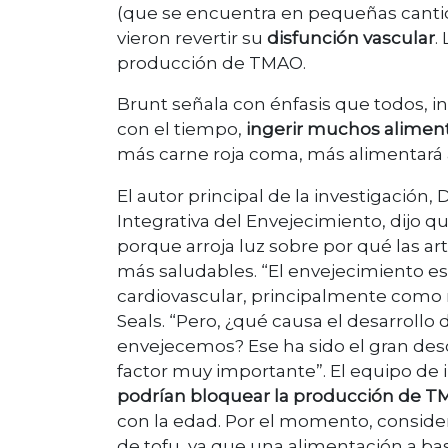
(que se encuentra en pequeñas cantidad
vieron revertir su
disfunción vascular
.
producción de TMAO.
Brunt señala con énfasis que todos,
con el tiempo,
ingerir muchos aliment
más carne roja coma, más alimentará 
El autor principal de la investigación,
Integrativa del Envejecimiento, dijo q
porque arroja luz sobre por qué las ar
más saludables. “El envejecimiento e
cardiovascular, principalmente como re
Seals. “Pero, ¿qué causa el desarrollo 
envejecemos? Ese ha sido el gran desco
factor muy importante”. El equipo de i
podrían bloquear la producción de 
con la edad. Por el momento, considere
de tofu, ya que una alimentación a ba