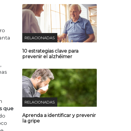
ro
uanta
RELACIONADAS
10 estrategias clave para
prevenir el alzhéimer
,
nas
n
RELACIONADAS
s que
Aprenda a identificar y prevenir
ado
la gripe
oco
de