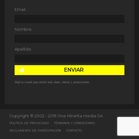
Email
Nombre
Apellido
ENVIAR
Dejá tu e-mail para recibir más ideas, ofertas y promociones.
Copyright © 2002 - 2019 One Minetta media SA
POLÍTICA DE PRIVACIDAD
TÉRMINOS Y CONDICIONES
REGLAMENTO DE PARTICIPACIÓN
CONTACTO