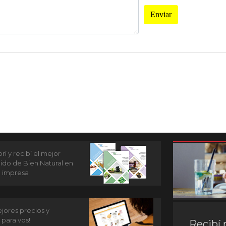
Enviar
í y recibí el mejor
ido de Bien Natural en
n impresa
jores precios y
 para vos!
Recibí 