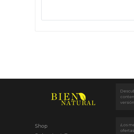
Descubr
conten
versió
¡Los me
Shop
ofertas