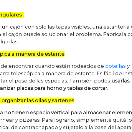
 angulares
 cajón con solo las tapas visibles, una estantería
 el cajón puede solucionar el problema. Fabricala 
lgadas.
pica a manera de estante
s de encontrar cuando están rodeados de
botellas
y
ra telescópica a manera de estante. Es fácil de inst
rtar el peso de las especias. También podés
usarlas
nizar placas para horno y tablas de cortar.
rganizar las ollas y sartenes
a no tienen espacio vertical para almacenar eleme
near y pizzeras. Para lograrlo, simplemente quitá l
rtical de contrachapado y sujetalo a la base del apar