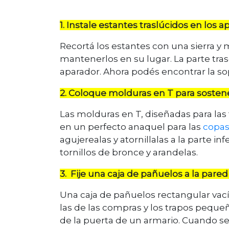
1. Instale estantes traslúcidos en los 
Recortá los estantes con una sierra y 
mantenerlos en su lugar. La parte tra
aparador. Ahora podés encontrar la sopa
2. Coloque molduras en T para sostene
Las molduras en T, diseñadas para las
en un perfecto anaquel para las
copa
agujerealas y atornillalas a la parte i
tornillos de bronce y arandelas.
3. Fije una caja de pañuelos a la pared
Una caja de pañuelos rectangular vacía
las de las compras y los trapos pequeñ
de la puerta de un armario. Cuando se 