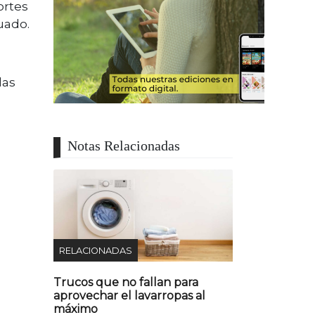
ortes
uado.
las
Notas Relacionadas
RELACIONADAS
Trucos que no fallan para
aprovechar el lavarropas al
máximo