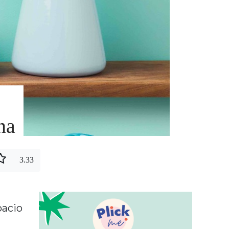
na
3.33
pacio