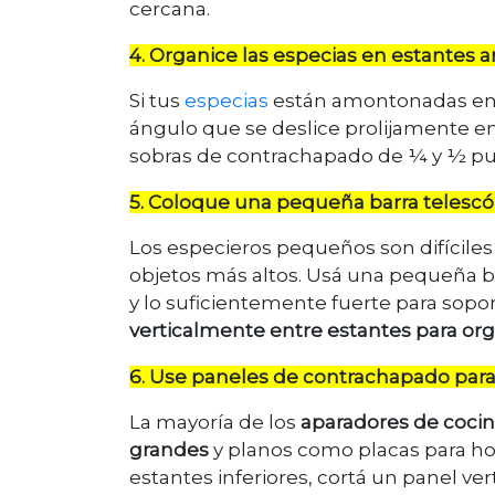
cercana.
4. Organice las especias en estantes
Si tus
especias
están amontonadas en un
ángulo que se deslice prolijamente en
sobras de contrachapado de ¼ y ½ pu
5. Coloque una pequeña barra telescó
Los especieros pequeños son difícile
objetos más altos. Usá una pequeña bar
y lo suficientemente fuerte para sopo
verticalmente entre estantes para orga
6. Use paneles de contrachapado para o
La mayoría de los
aparadores de cocin
grandes
y planos como placas para hor
estantes inferiores, cortá un panel ve