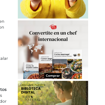
 en
con
alar
ntos
os
ador