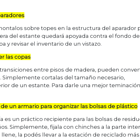
aparadores
montalos sobre topes en la estructura del aparador 
sera del estante quedará apoyada contra el fondo de
 y revisar el inventario de un vistazo.
r las copas
 transiciones entre pisos de madera, pueden conver
s
. Simplemente cortalas del tamaño necesario,
nferior de un estante. Para darle una mejor teminación
 de un armario para organizar las bolsas de plástico
 es un práctico recipiente para las bolsas de residu
os. Simplemente, fijala con chinches a la parte inter
llene, la podés llevar a la estación de reciclado más