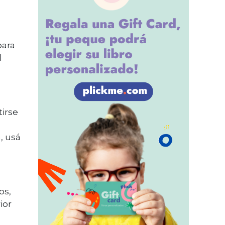
para
l
tirse
, usá
os,
ior