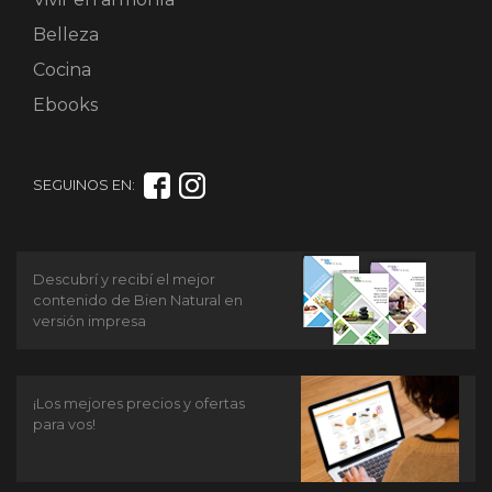
Belleza
Cocina
Ebooks
SEGUINOS EN:
Descubrí y recibí el mejor
contenido de Bien Natural en
versión impresa
¡Los mejores precios y ofertas
para vos!