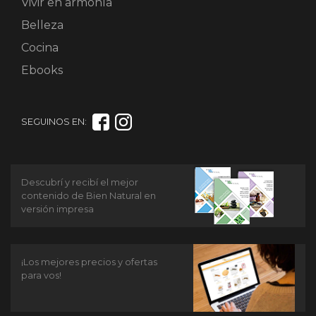
Vivir en armonía
Belleza
Cocina
Ebooks
SEGUINOS EN:
Descubrí y recibí el mejor
contenido de Bien Natural en
versión impresa
¡Los mejores precios y ofertas
para vos!