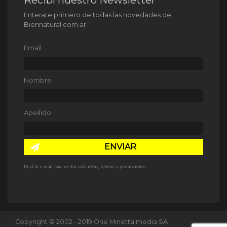
Recibí nuestro Newsletter
Enterate primero de todas las novedades de
Biennatural.com.ar
Email
Nombre
Apellido
ENVIAR
Dejá tu e-mail para recibir más ideas, ofertas y promociones.
Copyright © 2002 - 2019 One Minetta media SA