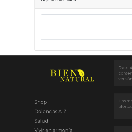
Descubr
conten
versió
¡Los me
Shop
ofertas
Dolencias A-Z
Salud
Vivir en armonía