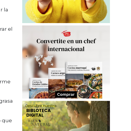
r la
rar el
forme
grasa
lo que