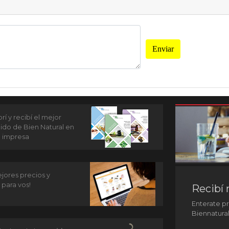
Enviar
í y recibí el mejor
ido de Bien Natural en
n impresa
jores precios y
 para vos!
Recibí 
Enterate p
Biennatura