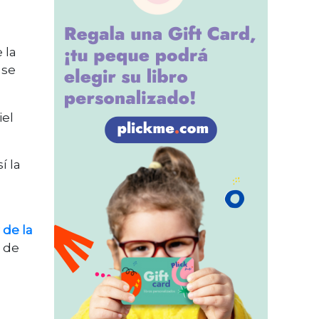
 la
 se
iel
í la
 de la
 de