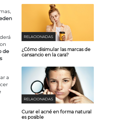
emas,
ueden
nderá
RELACIONADAS
con
¿Cómo disimular las marcas de
o de
cansancio en la cara?
s
ar a
ecer
e
RELACIONADAS
Curar el acné en forma natural
es posible