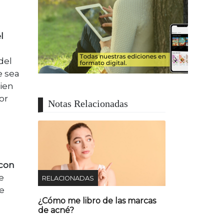
l
del
e sea
bien
or
Notas Relacionadas
 con
e
RELACIONADAS
de
¿Cómo me libro de las marcas
de acné?