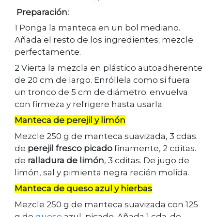
Preparación:
1 Ponga la manteca en un bol mediano.
Añada el resto de los ingredientes; mezcle
perfectamente.
2 Vierta la mezcla en plástico autoadherente
de 20 cm de largo. Enróllela como si fuera
un tronco de 5 cm de diámetro; envuelva
con firmeza y refrigere hasta usarla.
Manteca de perejil y limón
Mezcle 250 g de manteca suavizada, 3 cdas.
de
perejil fresco picado
finamente, 2 cditas.
de
ralladura de limón
, 3 cditas. De jugo de
limón, sal y pimienta negra recién molida.
Manteca de queso azul y hierbas
Mezcle 250 g de manteca suavizada con 125
g de
queso
azul, picado. Añada 1 cda. de