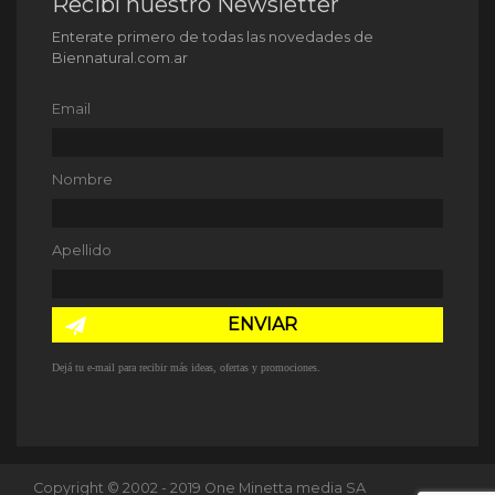
Recibí nuestro Newsletter
Enterate primero de todas las novedades de
Biennatural.com.ar
Email
Nombre
Apellido
ENVIAR
Dejá tu e-mail para recibir más ideas, ofertas y promociones.
Copyright © 2002 - 2019 One Minetta media SA