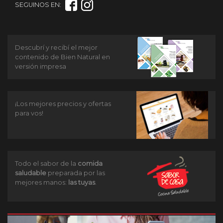
SEGUINOS EN:
Descubrí y recibí el mejor
contenido de Bien Natural en
versión impresa
¡Los mejores precios y ofertas
para vos!
Todo el sabor de la
comida
saludable
preparada por las
mejores manos:
las tuyas
.