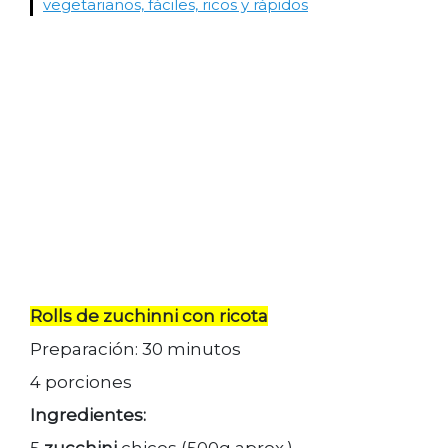
vegetarianos, fáciles, ricos y rápidos
Rolls de zuchinni con ricota
Preparación: 30 minutos
4 porciones
Ingredientes:
5
zucchini
chicos (500g aprox.)