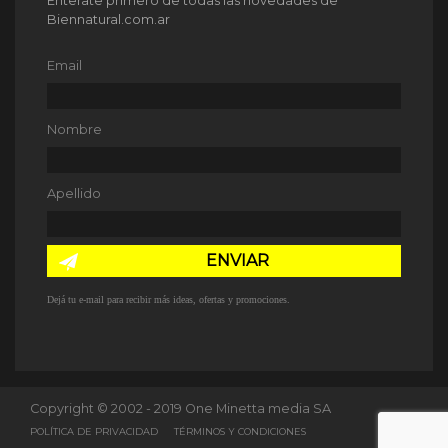
Enterate primero de todas las novedades de
Biennatural.com.ar
Email
Nombre
Apellido
ENVIAR
Dejá tu e-mail para recibir más ideas, ofertas y promociones.
Copyright © 2002 - 2019 One Minetta media SA
POLÍTICA DE PRIVACIDAD
TÉRMINOS Y CONDICIONES