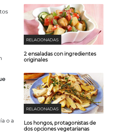
itos
RELACIONADAS
2 ensaladas con ingredientes
n
originales
ue
RELACIONADAS
ía o a
Los hongos, protagonistas de
dos opciones vegetarianas