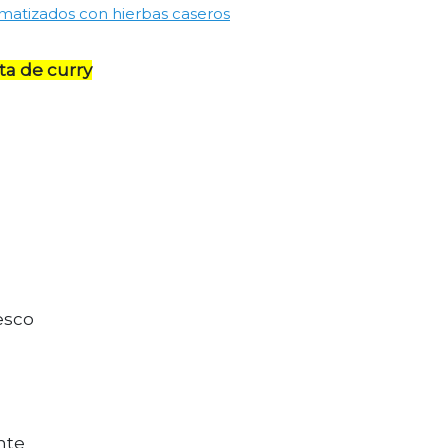
matizados con hierbas caseros
ta de curry
resco
nte