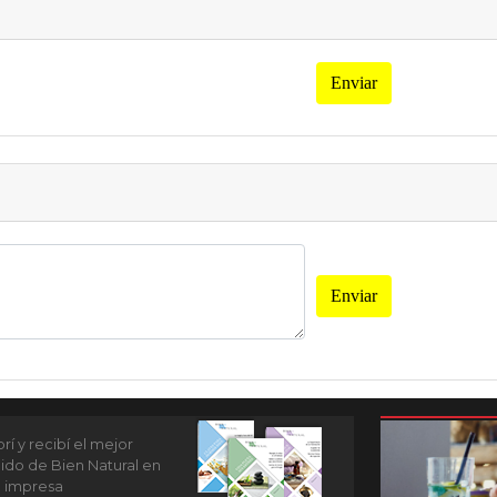
Enviar
Enviar
í y recibí el mejor
ido de Bien Natural en
n impresa