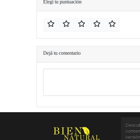
Elegí tu puntuación
Dejá tu comentario
Descubr
conten
versió