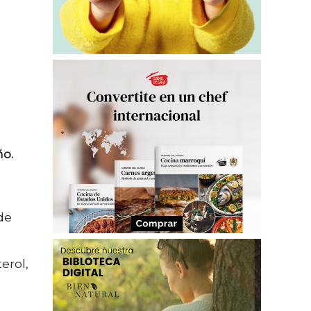
ño.
de
terol,