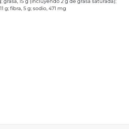
 g; grasa, 15 g (incluyendo 2 g de grasa saturada);
 g; fibra, 5 g; sodio, 471 mg