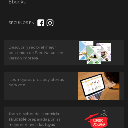
Ebooks
SEGUINOS EN:
Descubrí y recibí el mejor
contenido de Bien Natural en
versión impresa
¡Los mejores precios y ofertas
para vos!
Todo el sabor de la
comida
saludable
preparada por las
mejores manos:
las tuyas
.