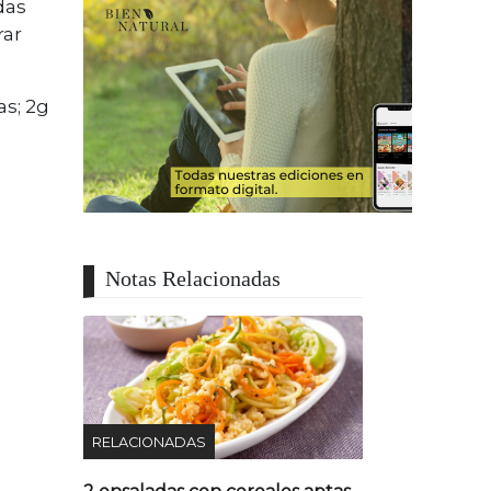
das
rar
as; 2g
Notas Relacionadas
RELACIONADAS