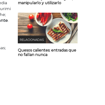
edia
manipularlo y utilizarlo
surimi
he;
ante
.
RELACIONADAS
sas;
Quesos calientes: entradas que
no fallan nunca