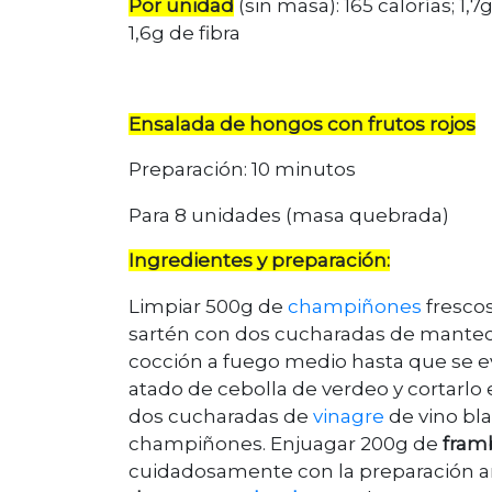
Por unidad
(sin masa): 165 calorías; 1,
1,6g de fibra
Ensalada de hongos con frutos rojos
Preparación: 10 minutos
Para 8 unidades (masa quebrada)
Ingredientes y preparación:
Limpiar 500g de
champiñones
frescos
sartén con dos cucharadas de mante
cocción a fuego medio hasta que se eva
atado de cebolla de verdeo y cortarlo 
dos cucharadas de
vinagre
de vino bla
champiñones. Enjuagar 200g de
fram
cuidadosamente con la preparación anter