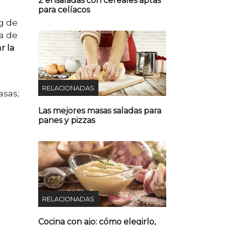
2 ensaladas con cereales aptas
para celíacos
0g de
a de
r la
RELACIONADAS
asas;
Las mejores masas saladas para
panes y pizzas
RELACIONADAS
Cocina con ajo: cómo elegirlo,