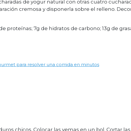
ucharadas de yogur natural con otras cuatro cuchara
ación cremosa y disponerla sobre el relleno. Deco
g de proteínas; 7g de hidratos de carbono; 13g de gras
ourmet para resolver una comida en minutos
duros chicos. Colocar las yemas en un bol. Cortar las