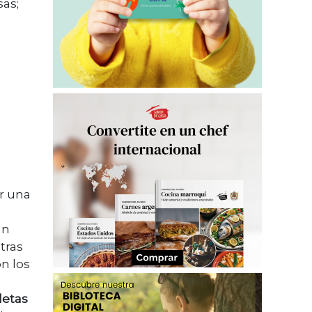
sas;
r una
un
tras
n los
letas