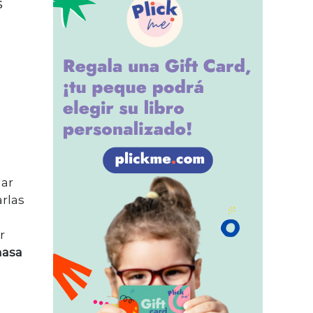
s
lar
arlas
r
masa