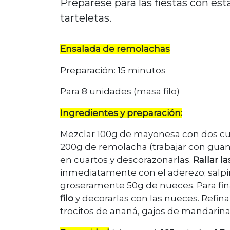
Prepárese para las fiestas con esta
tarteletas.
Ensalada de remolachas
Preparación: 15 minutos
Para 8 unidades (masa filo)
Ingredientes y preparación:
Mezclar 100g de mayonesa con dos cuc
200g de remolacha (trabajar con guan
en cuartos y descorazonarlas.
Rallar l
inmediatamente con el aderezo; salpi
groseramente 50g de nueces. Para fina
filo
y decorarlas con las nueces. Refi
trocitos de ananá, gajos de mandarina 