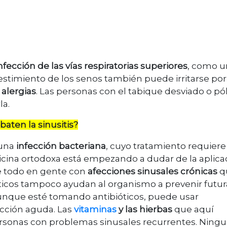
nfección de las vías respiratorias superiores
, como u
estimiento de los senos también puede irritarse por
 alergias
. Las personas con el tabique desviado o pó
la.
ten la sinusitis?
 una
infección bacteriana
, cuyo tratamiento requiere
dicina ortodoxa está empezando a dudar de la aplica
e todo en gente con
afecciones sinusales crónicas
q
óticos tampoco ayudan al organismo a prevenir futur
 Aunque esté tomando antibióticos, puede usar
cción aguda. Las
vitaminas
y las hierbas
que aquí
sonas con problemas sinusales recurrentes. Ning