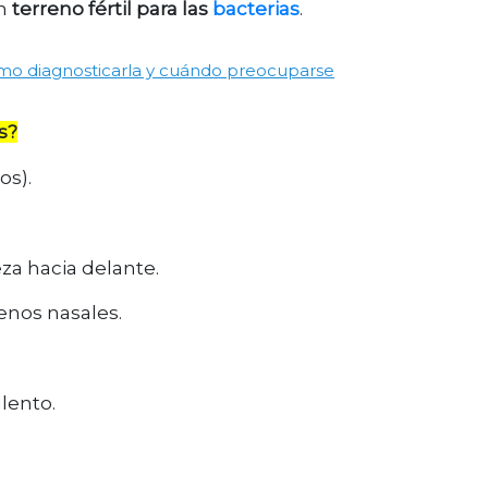
un
terreno fértil para las
bacterias
.
cómo diagnosticarla y cuándo preocuparse
s?
os).
za hacia delante.
senos nasales.
lento.