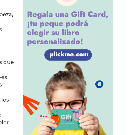
beza,
s
s que
n
avés
s
 los
o
olor