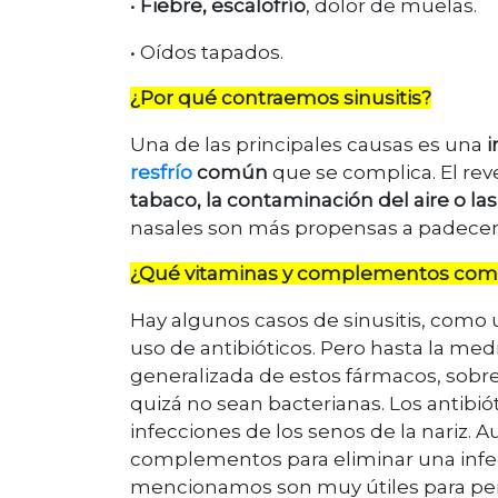
•
Fiebre, escalofrío
, dolor de muelas.
• Oídos tapados.
¿Por qué contraemos sinusitis?
Una de las principales causas es una
i
resfrío
común
que se complica. El rev
tabaco, la contaminación del aire o las
nasales son más propensas a padecer
¿Qué vitaminas y complementos comba
Hay algunos casos de sinusitis, como
uso de antibióticos. Pero hasta la me
generalizada de estos fármacos, sobr
quizá no sean bacterianas. Los antibi
infecciones de los senos de la nariz.
complementos para eliminar una infe
mencionamos son muy útiles para per