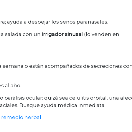
ra; ayuda a despejar los senos paranasales.
ua salada con un
irrigador sinusal
(lo venden en
na semana o están acompañados de secreciones co
s al año.
 parálisis ocular: quizá sea celulitis orbital, una afe
s faciales. Busque ayuda médica inmediata.
o
remedio herbal