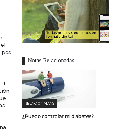
n
 el
lipos
Notas Relacionadas
 el
ción
ue
RELACIONADAS
as
¿Puedo controlar mi diabetes?
una