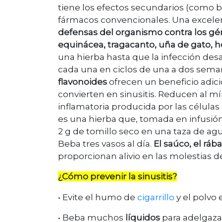
tiene los efectos secundarios (como 
fármacos convencionales. Una excelent
defensas del organismo contra los g
equinácea, tragacanto, uña de gato, h
una hierba hasta que la infección des
cada una en ciclos de una a dos sema
flavonoides
ofrecen un beneficio adici
convierten en sinusitis. Reducen al mí
inflamatoria producida por las células
es una hierba que, tomada en infusión
2 g de tomillo seco en una taza de agu
Beba tres vasos al día.
El saúco, el ráb
proporcionan alivio en las molestias de 
¿Cómo prevenir la sinusitis?
• Evite el humo de
cigarrillo
y el polvo 
• Beba muchos
líquidos
para adelgaza