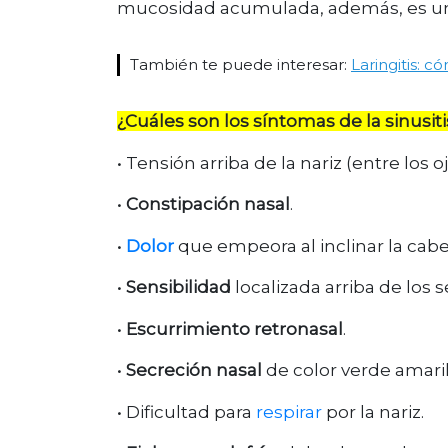
mucosidad acumulada, además, es 
También te puede interesar:
Laringitis: 
¿Cuáles son los síntomas de la sinusiti
• Tensión arriba de la nariz (entre los oj
•
Constipación nasal
.
•
Dolor
que empeora al inclinar la cabe
•
Sensibilidad
localizada arriba de los 
•
Escurrimiento retronasal
.
•
Secreción nasal
de color verde amaril
• Dificultad para
respirar
por la nariz.