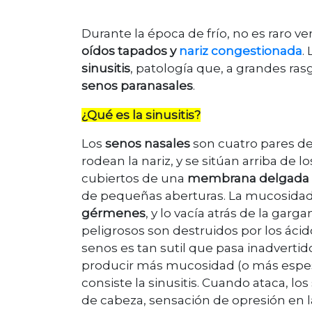
Durante la época de frío, no es raro v
oídos tapados y
nariz congestionada
.
sinusitis
, patología que, a grandes ras
senos paranasales
.
¿Qué es la sinusitis?
Los
senos nasales
son cuatro pares d
rodean la nariz, y se sitúan arriba de l
cubiertos de una
membrana delgada 
de pequeñas aberturas. La mucosidad 
gérmenes
, y lo vacía atrás de la gar
peligrosos son destruidos por los ácid
senos es tan sutil que pasa inadvertid
producir más mucosidad (o más espesa
consiste la sinusitis. Cuando ataca, l
de cabeza, sensación de opresión en la