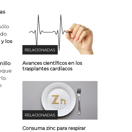
las
sólo
ndo
y los
RELACIONADAS
illo
Avances científicos en los
trasplantes cardíacos
loque
lo.
n
RELACIONADAS
Consuma zinc para respirar