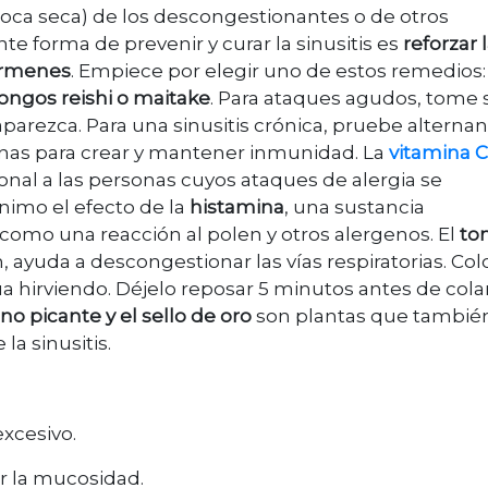
boca seca) de los descongestionantes o de otros
e forma de prevenir y curar la sinusitis es
reforzar 
érmenes
. Empiece por elegir uno de estos remedios:
ongos reishi o maitake
. Para ataques agudos, tome 
aparezca. Para una sinusitis crónica, pruebe alterna
nas para crear y mantener inmunidad. La
vitamina C
onal a las personas cuyos ataques de alergia se
nimo el efecto de la
histamina
, una sustancia
 como una reacción al polen y otros alergenos. El
tom
, ayuda a descongestionar las vías respiratorias. Co
a hirviendo. Déjelo reposar 5 minutos antes de colar
ano picante y el sello de oro
son plantas que tambié
la sinusitis.
excesivo.
r la mucosidad.