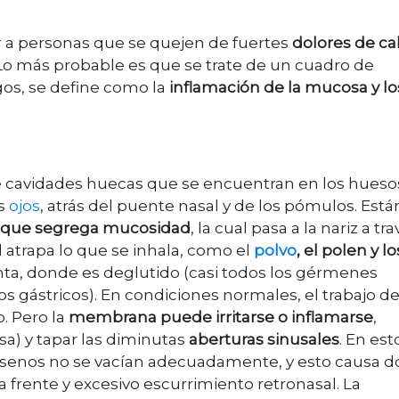
er a personas que se quejen de fuertes
dolores de ca
 Lo más probable es que se trate de un cuadro de
gos, se define como la
inflamación de la mucosa y lo
e cavidades huecas que se encuentran en los hueso
os
ojos
, atrás del puente nasal y de los pómulos. Está
que segrega mucosidad
, la cual pasa a la nariz a tr
atrapa lo que se inhala, como el
polvo
, el polen y lo
ganta, donde es deglutido (casi todos los gérmenes
os gástricos). En condiciones normales, el trabajo de
o. Pero la
membrana puede irritarse o inflamarse
,
) y tapar las diminutas
aberturas sinusales
. En est
os senos no se vacían adecuadamente, y esto causa d
 frente y excesivo escurrimiento retronasal. La