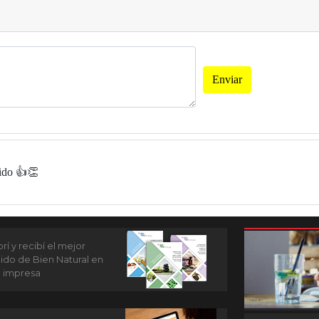
Enviar
ido 👍👏
í y recibí el mejor
ido de Bien Natural en
n impresa