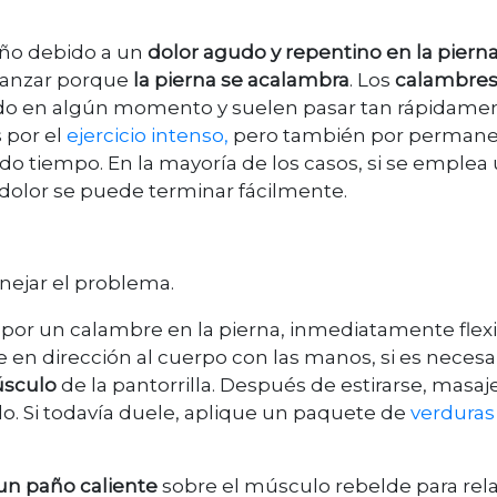
eño debido a un
dolor agudo y repentino en la piern
avanzar porque
la pierna se acalambra
. Los
calambre
ndo en algún momento y suelen pasar tan rápidame
 por el
ejercicio intenso,
pero también por permane
 tiempo. En la mayoría de los casos, si se emplea
l dolor se puede terminar fácilmente.
nejar el problema.
e por un calambre en la pierna, inmediatamente flex
e en dirección al cuerpo con las manos, si es necesar
úsculo
de la pantorrilla. Después de estirarse, masaj
do. Si todavía duele, aplique un paquete de
verduras
 un paño caliente
sobre el músculo rebelde para relaj