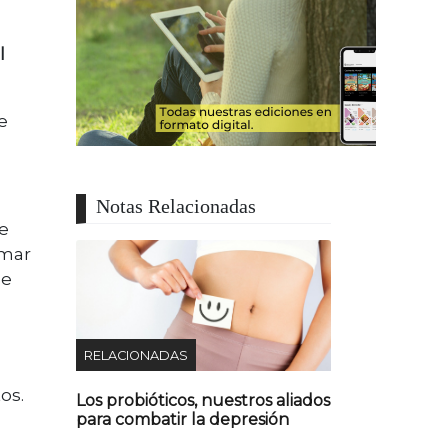
l
e
Notas Relacionadas
e
lmar
be
RELACIONADAS
os.
Los probióticos, nuestros aliados
para combatir la depresión