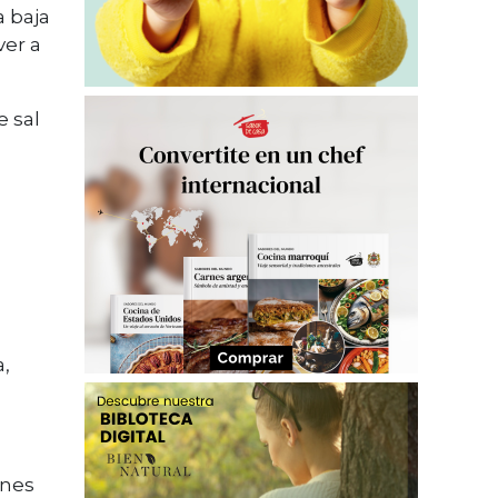
 baja
ver a
e sal
,
ones