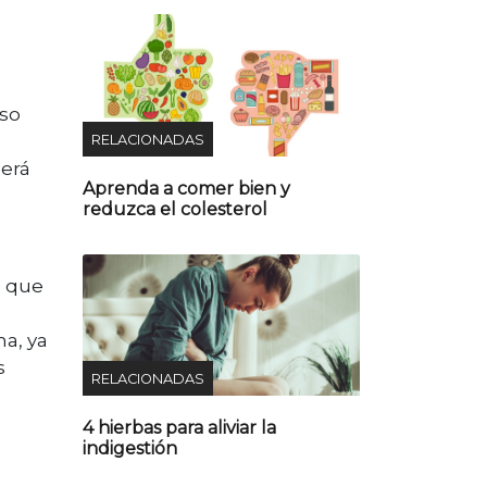
aso
RELACIONADAS
será
Aprenda a comer bien y
reduzca el colesterol
e que
a, ya
s
RELACIONADAS
4 hierbas para aliviar la
indigestión