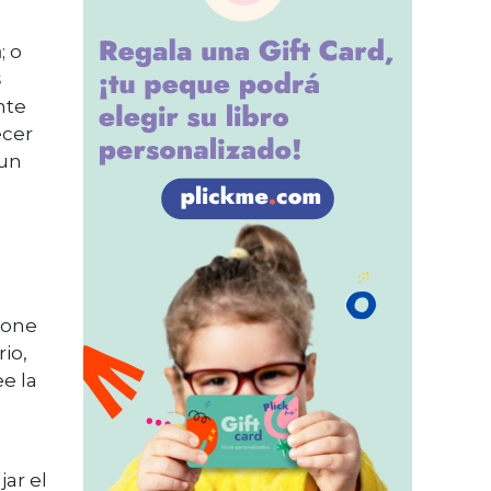
a
; o
s
nte
cer
 un
ione
io,
ee la
ar el