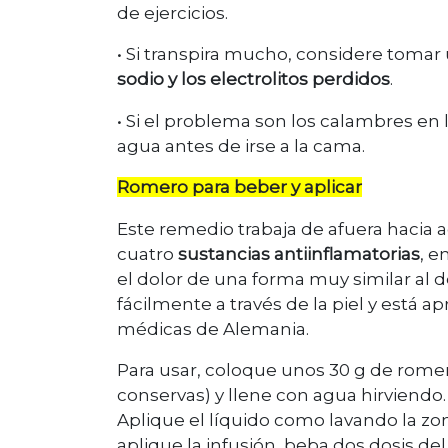
de ejercicios.
• Si transpira mucho, considere tomar
sodio y los electrolitos perdidos
.
• Si el problema son los calambres en
agua antes de irse a la cama.
Romero para beber y aplicar
Este remedio trabaja de afuera hacia a
cuatro
sustancias antiinflamatorias
, e
el dolor de una forma muy similar al d
fácilmente a través de la piel y está
médicas de Alemania.
Para usar, coloque unos 30 g de romer
conservas) y llene con agua hirviendo.
Aplique el líquido como lavando la zon
aplique la infusión, beba dos dosis d