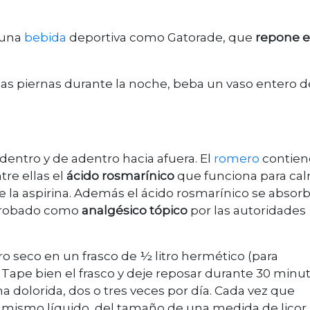
 una
bebida
deportiva como Gatorade, que
repone e
 las piernas durante la noche, beba un vaso entero d
dentro y de adentro hacia afuera. El
romero
contien
ntre ellas el
ácido rosmarínico
que funciona para ca
e la aspirina. Además el ácido rosmarínico se absor
 aprobado como
analgésico tópico
por las autoridades
o seco en un frasco de ½ litro hermético (para
 Tape bien el frasco y deje reposar durante 30 minut
a dolorida, dos o tres veces por día. Cada vez que
el mismo líquido, del tamaño de una medida de licor.