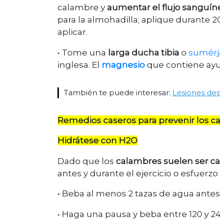
calambre y
aumentar el flujo sanguíne
para la almohadilla; aplique durante 2
aplicar.
• Tome una
larga ducha tibia
o
sumérj
inglesa. El
magnesio
que contiene ayud
También te puede interesar:
Lesiones dep
Remedios caseros para prevenir los 
Hidrátese con H2O
Dado que los
calambres suelen ser ca
antes y durante el ejercicio o esfuerzo f
• Beba al menos 2 tazas de agua ante
• Haga una pausa y beba entre 120 y 2