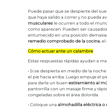
Puede pasar que se despierte del su
que haya salido a correr y no pueda 
musculares
le ocurren a todo el mu
como aparecen. Pueden ser causados
entumecido en una posición demasiado
remedio comprobado de la cocina
, e
Cómo actuar ante un calambre
Estas respuestas rápidas ayudan a ma
• Si se despierta en medio de la noch
el pie hacia arriba. Luego empuje el pi
para darle un buen
estiramiento al m
pantorrilla con un masaje firme y rápi
congeladas sobre el área dolorida.
• Coloque una
almohadilla eléctrica o