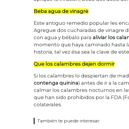
Beba agua de vinagre
Este antiguo remedio popular les enca
Agregue dos cucharadas de vinagre d
con agua y bébalo para
aliviar los ca
momento que haya caminado hasta la c
historia, tal vez ésa sea la clave de est
Que los calambres dejen dormir
Si los calambres lo despiertan de ma
contenga quinina
) antes de ir a la c
calmar los calambres nocturnos en las
que han sido prohibidos por la FDA (F
colaterales.
También te puede interesar: