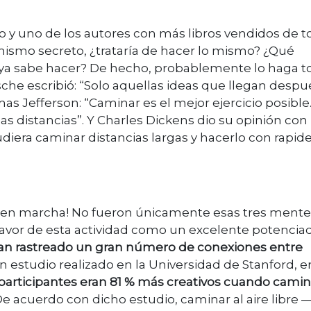
fo y uno de los autores con más libros vendidos de 
 mismo secreto, ¿trataría de hacer lo mismo? ¿Qué
ue ya sabe hacer? De hecho, probablemente lo haga 
zsche escribió: “Solo aquellas ideas que llegan desp
s Jefferson: “Caminar es el mejor ejercicio posible
as distancias”. Y Charles Dickens dio su opinión con
udiera caminar distancias largas y hacerlo con rapide
e en marcha! No fueron únicamente esas tres mente
favor de esta actividad como un excelente potencia
han rastreado un gran número de conexiones entre
un estudio realizado en la Universidad de Stanford, e
 participantes eran 81 % más creativos cuando cami
e acuerdo con dicho estudio, caminar al aire libre 