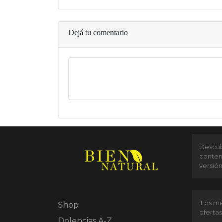
Dejá tu comentario
Descubr
conten
versió
¡Los me
Shop
ofertas
Dolencias A-Z