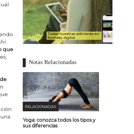
cual
viendo
ahí
o que
es,
Notas Relacionadas
 de
en
que
RELACIONADAS
ación
 una
Yoga: conozca todos los tipos y
sus diferencias