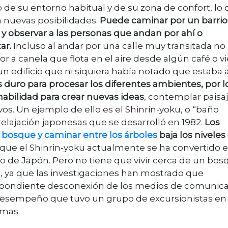
 de su entorno habitual y de su zona de confort, lo 
a nuevas posibilidades.
Puede caminar por un barrio
 y observar a las personas que andan por ahí o
ar.
Incluso al andar por una calle muy transitada no
or a canela que flota en el aire desde algún café o 
n edificio que ni siquiera había notado que estaba 
 duro para procesar los diferentes ambientes, por l
habilidad para crear nuevas ideas
, contemplar paisaj
vos. Un ejemplo de ello es el Shinrin-yoku, o “baño
relajación japonesas que se desarrolló en 1982.
Los
 bosque y caminar entre los árboles
baja los niveles
que el Shinrin-yoku actualmente se ha convertido 
no de Japón. Pero no tiene que vivir cerca de un bos
os, ya que las investigaciones han mostrado que
respondiente desconexión de los medios de comunic
 desempeño que tuvo un grupo de excursionistas en
emas.