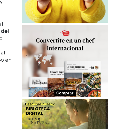
e
al
 del
o
e
nal
po en