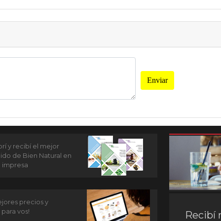
Enviar
í y recibí el mejor
ido de Bien Natural en
n impresa
jores precios y
 para vos!
Recibí 