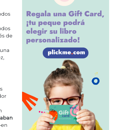
todos
todos
ués de
.
 una
z,
s
dor
n
naban
—en