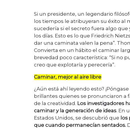
Si un presidente, un legendario filóso
los tiempos le atribuyeran su éxito al
sucedería si el secreto fuera algo q
los días. Esto es lo que Friedrich Niet
dar una caminata valen la pena”. Thoma
Convierta en un hábito el caminar larg
brevedad poco característica: “Si no p
creo que explotaría y perecería”.
Caminar, mejor al aire libre
¿Aún está ahí leyendo esto? ¡Póngas
brillantes quienes se pronunciaron a 
de la creatividad.
Los investigadores 
caminar y la generación de ideas
. En 
Estados Unidos, se descubrió que
los
que cuando permanecían sentados.
D