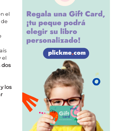
n el
 de
e
aís
 el
s dos
y los
ar