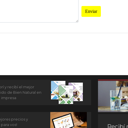
Enviar
í y recibí el mejor
ido de Bien Natural en
n impresa
jores precios y
 para vos!
Recibí 