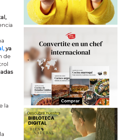
al,
encia
na
l,
ya
ón de
trol
madas
e la
 la