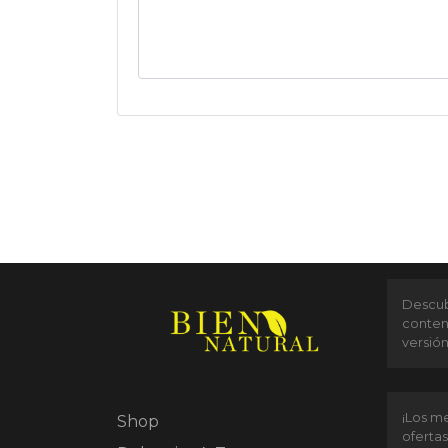
Descubr
conten
versió
¡Los me
Shop
ofertas