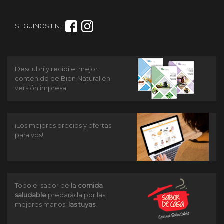
SEGUINOS EN:
Descubrí y recibí el mejor
contenido de Bien Natural en
versión impresa
¡Los mejores precios y ofertas
para vos!
Todo el sabor de la
comida
saludable
preparada por las
mejores manos:
las tuyas
.