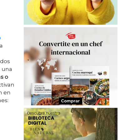
o
 a
 dos
n una
as o
tivan
ón en
nes: