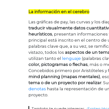
La información en el cerebro
Las gráficas de pay, las curvas y los 
traducir visualmente datos cuantitati
heurísticos
, presentan informaciones 
principal está inscrito en el centro de
palabras clave que, a su vez, se ramif
vistazo, todos los
aspectos de un tema 
utilizan tanto el
lenguaje
(palabras cla
color, pictogramas o flechas
, más o m
Concebidos primero por Aristóteles y 
mind planning (mapas mentales)
, e
tema o de un proyecto por realizar
. S
denotas
hasta la representación de un
proyecto.
También te puede interesar:
¿Existen téc