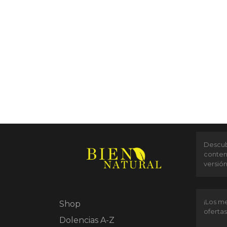
Descubr
conten
versió
¡Los me
Shop
ofertas
Dolencias A-Z