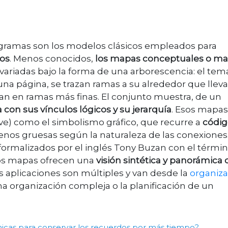
diagramas son los modelos clásicos empleados para
vos
. Menos conocidos,
los mapas conceptuales o m
variadas bajo la forma de una arborescencia: el tem
 una página, se trazan ramas a su alrededor que llev
ican en ramas más finas. El conjunto muestra, de un
con sus vínculos lógicos y su jerarquía
. Esos mapas
ve) como el simbolismo gráfico, que recurre a
códig
enos gruesas según la naturaleza de las conexiones
formalizados por el inglés Tony Buzan con el térmi
sos mapas ofrecen una
visión sintética y panorámica
us aplicaciones son múltiples y van desde la
organiza
a organización compleja o la planificación de un
nicas para conservar los recuerdos por más tiempo?