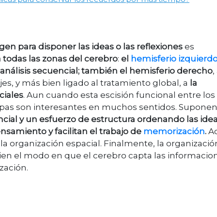
gen para disponer las ideas o las reflexiones
es
 todas las zonas del cerebro
:
el
hemisferio izquierd
l análisis secuencial; también el hemisferio derecho
,
, y más bien ligado al tratamiento global, a
la
ciales
. Aun cuando esta escisión funcional entre los
pas son interesantes en muchos sentidos. Supone
sencial y un esfuerzo de estructura ordenando las ide
ensamiento y facilitan el trabajo de
memorización
.
Ac
e la organización espacial. Finalmente, la organizaci
ien el modo en que el cerebro capta las informacio
zación.