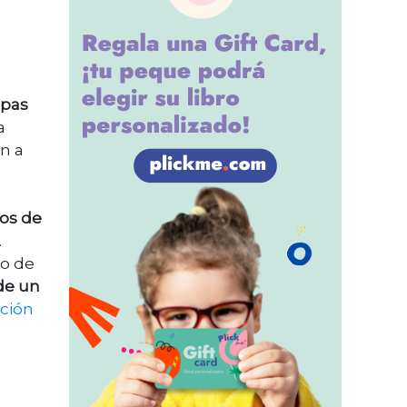
apas
a
an a
os de
.
no de
 de un
ción