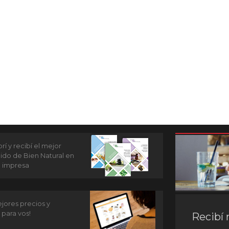
í y recibí el mejor
ido de Bien Natural en
n impresa
jores precios y
 para vos!
Recibí 