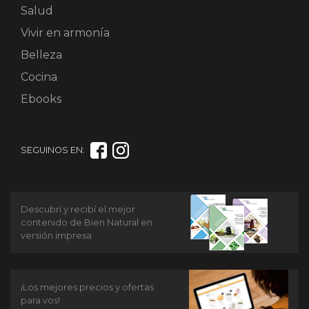
Salud
Vivir en armonía
Belleza
Cocina
Ebooks
SEGUINOS EN:
Descubrí y recibí el mejor
contenido de Bien Natural en
versión impresa
¡Los mejores precios y ofertas
para vos!