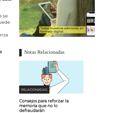
e se
puede
erza
s
Notas Relacionadas
RELACIONADAS
Consejos para reforzar la
memoria que no lo
defraudarán