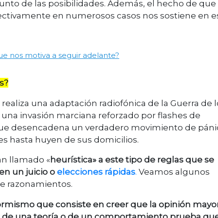
njunto de las posibilidades. Además, el hecho de que 
fectivamente en numerosos casos nos sostiene en e
ue nos motiva a seguir adelante?
s?
realiza una adaptación radiofónica de la Guerra de l
 una invasión marciana reforzado por flashes de
 que desencadena un verdadero movimiento de páni
es hasta huyen de sus domicilios.
an llamado «
heurística» a este tipo de reglas que se
n un juicio o
elecciones rápidas
.
Veamos algunos
de razonamientos.
rmismo que consiste en creer que la opinión mayor
r de una teoría o de un comportamiento prueba que