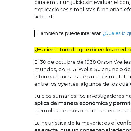
para emitir un juicio sin evaluar el co
explicaciones simplistas funcionan e
actitud.
También te puede interesar:
¿Qué es lo q
¿Es cierto todo lo que dicen los medio
El 30 de octubre de 1938 Orson Welles 
mundos, de H. G. Wells. Su anuncio de
informaciones es de un realismo tal
entre los oyentes, algunos de los cual
Juicios sumarios: los investigadores h
aplica de manera económica y permite
ejemplos de esos recursos o errores 
La heurística de la mayoría: es el
confo
es exacta, que un consenso alrededo