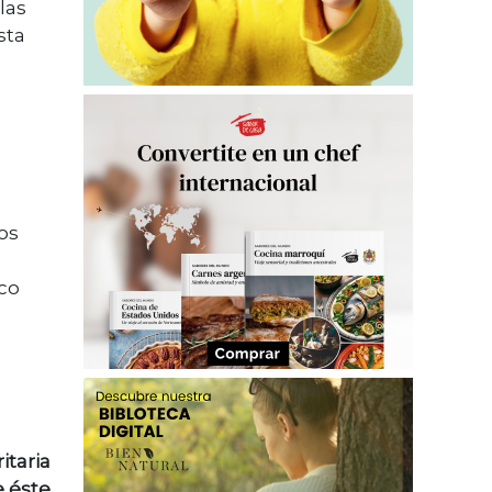
las
sta
os
co
itaria
 éste