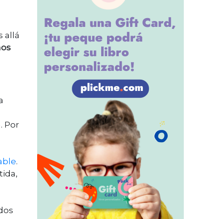
 allá
mos
a
. Por
able
.
tida,
ados