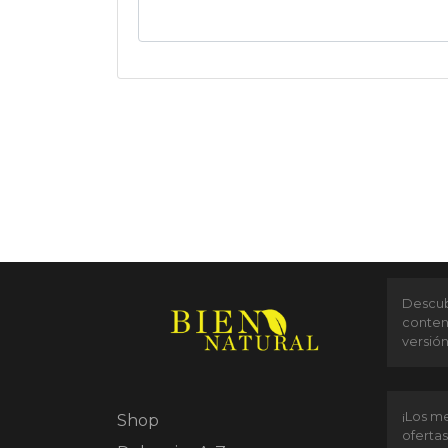
Descubr
conten
versió
¡Los me
Shop
ofertas