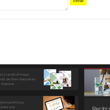
Enviar
í y recibí el mejor
ido de Bien Natural en
n impresa
jores precios y
 para vos!
Recibí 