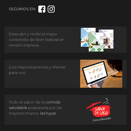
SEGUINOS EN:
Descubrí y recibí el mejor
contenido de Bien Natural en
versión impresa
¡Los mejores precios y ofertas
para vos!
Todo el sabor de la
comida
saludable
preparada por las
mejores manos:
las tuyas
.