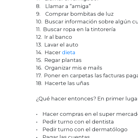
8. Llamar a “amiga”
9. Comprar bombitas de luz
10. Buscar información sobre algún c
11. Buscar ropa en la tintorería
12. Ir al banco
13. Lavar el auto
14. Hacer
dieta
15. Regar plantas
16. Organizar mis e mails
17. Poner en carpetas las facturas pag
18. Hacerte las uñas
¿Qué hacer entonces? En primer luga
• Hacer compras en el super m
• Pedir turno con el dentis
• Pedir turno con el dermató
• Pagar las cuentas F