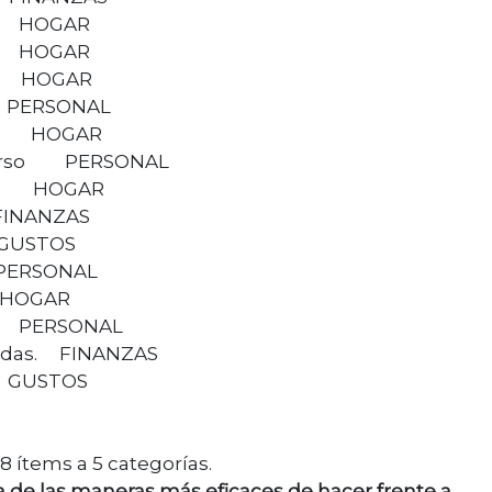
ro HOGAR
 HOGAR
r HOGAR
PERSONAL
z HOGAR
 curso PERSONAL
ría HOGAR
ANZAS
STOS
SONAL
OGAR
 PERSONAL
pagadas. FINANZAS
USTOS
8 ítems a 5 categorías.
 de las maneras más eficaces de hacer frente a