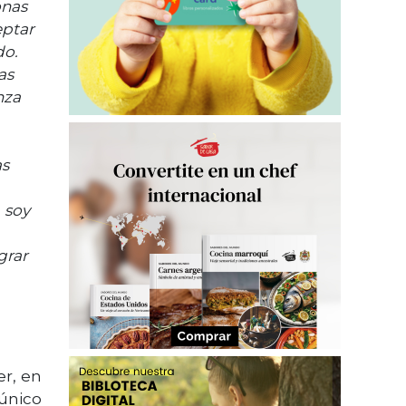
onas
eptar
do.
as
nza
as
, soy
grar
er, en
único