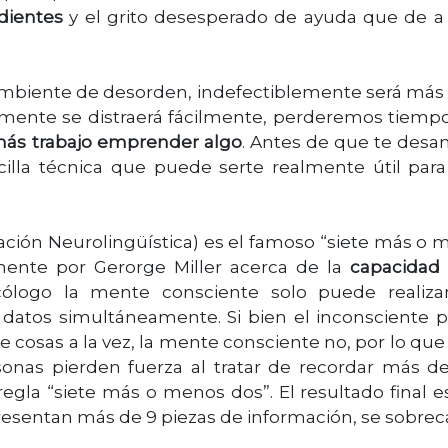
dientes
y el grito desesperado de ayuda que de a
biente de desorden, indefectiblemente será más d
mente se distraerá fácilmente, perderemos tiempo
 más trabajo emprender algo
. Antes de que te desa
illa técnica que puede serte realmente útil para
ación Neurolingüística) es el famoso “siete más o
lmente por Gerorge Miller acerca de la
capacidad 
cólogo la mente consciente solo puede realiza
 datos simultáneamente. Si bien el inconsciente 
 cosas a la vez, la mente consciente no, por lo que
nas pierden fuerza al tratar de recordar más de
egla “siete más o menos dos”. El resultado final 
resentan más de 9 piezas de información, se sobrec