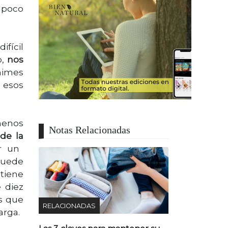
 poco
ifícil
,
nos
nimes
 esos
 menos
Notas Relacionadas
de la
r un
puede
 tiene
 diez
es que
RELACIONADAS
arga.