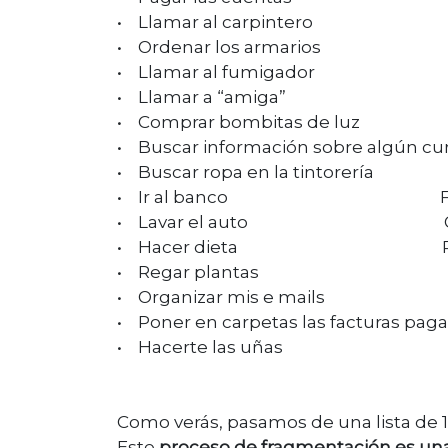
• Llamar al carpinte
• Ordenar los armarios
• Llamar al fumigado
• Llamar a “amiga” 
• Comprar bombitas de lu
• Buscar información sobre algún
• Buscar ropa en la tintore
• Ir al banco FIN
• Lavar el auto GU
• Hacer dieta PER
• Regar plantas H
• Organizar mis e mails
• Poner en carpetas las facturas 
• Hacerte las uñas G
Como verás, pasamos de una lista de 1
Este
proceso de fragmentación es una