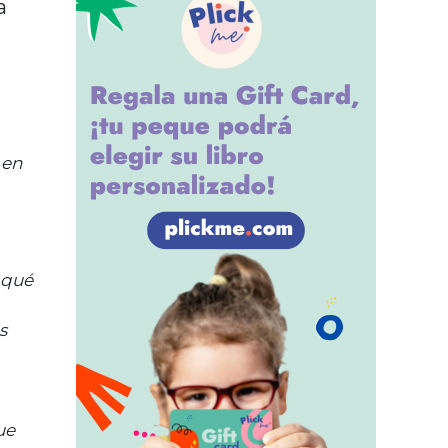
a
 en
 qué
s
ue