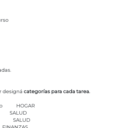
urso
adas.
r designá
categorías para cada tarea.
ercado HOGAR
ta SALUD
logo SALUD
INANZAS