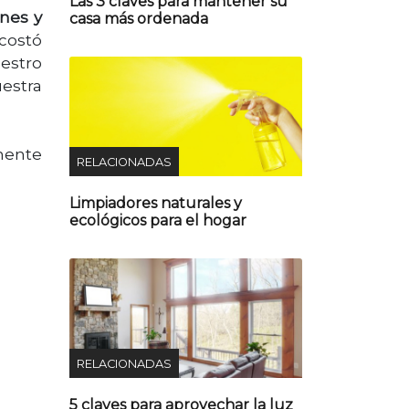
Las 3 claves para mantener su
ones y
casa más ordenada
 costó
estro
uestra
mente
RELACIONADAS
Limpiadores naturales y
ecológicos para el hogar
RELACIONADAS
5 claves para aprovechar la luz